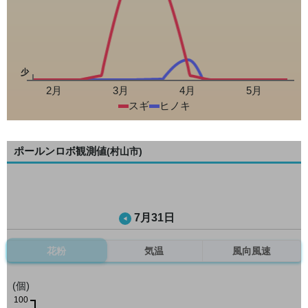
少
2月
3月
4月
5月
スギ
ヒノキ
ポールンロボ観測値
(村山市)
7月31日
花粉
気温
風向風速
(個)
100