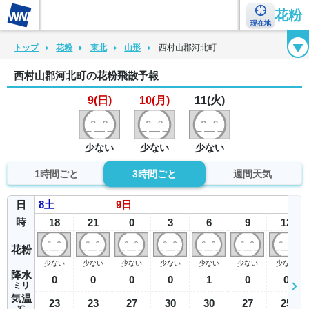
花粉
現在地
花粉カレンダー
花粉図鑑
花粉症チェックシート
花粉症ハンドブック
トップ
花粉
東北
山形
西村山郡河北町
西村山郡河北町の花粉飛散予報
9(日)
10(月)
11(火)
少ない
少ない
少ない
1時間ごと
3時間ごと
週間天気
日
8
土
9
日
時
18
21
0
3
6
9
12
花粉
少ない
少ない
少ない
少ない
少ない
少ない
少ない
降水
0
0
0
0
1
0
0
ミリ
気温
23
23
27
30
30
27
25
℃