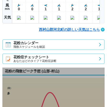
風
0
0
1
1
2
2
1
m/s
天気
西村山郡河北町の詳しい天気はこちら
花粉カレンダー
飛散スケジュールを確認
花粉症チェックシート
あなたはどのタイプ？花粉症診断
花粉の飛散ピーク予想
(山形-村山)
(量)
多