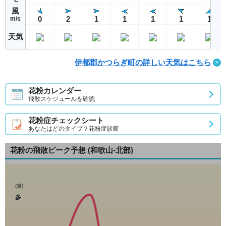
風
0
2
1
1
1
1
1
m/s
天気
伊都郡かつらぎ町の詳しい天気はこちら
花粉カレンダー
飛散スケジュールを確認
花粉症チェックシート
あなたはどのタイプ？花粉症診断
花粉の飛散ピーク予想
(和歌山-北部)
(量)
多