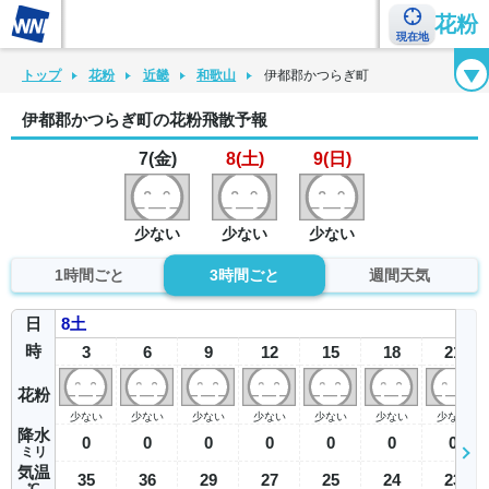
花粉
現在地
花粉カレンダー
花粉図鑑
花粉症チェックシート
花粉症ハンドブック
トップ
花粉
近畿
和歌山
伊都郡かつらぎ町
伊都郡かつらぎ町の花粉飛散予報
7(金)
8(土)
9(日)
少ない
少ない
少ない
1時間ごと
3時間ごと
週間天気
日
8
土
時
3
6
9
12
15
18
21
花粉
少ない
少ない
少ない
少ない
少ない
少ない
少ない
降水
0
0
0
0
0
0
0
ミリ
気温
35
36
29
27
25
24
23
℃