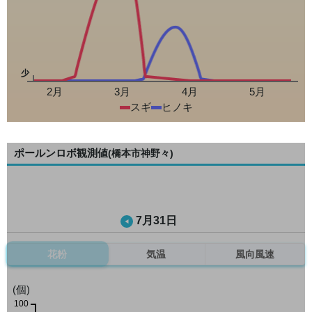
少
2月
3月
4月
5月
スギ
ヒノキ
ポールンロボ観測値
(橋本市神野々)
7月31日
花粉
気温
風向風速
(個)
100