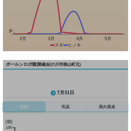
少
2月
3月
4月
5月
スギ
ヒノキ
ポールンロボ観測値
(紀の川市桃山町元)
7月31日
花粉
気温
風向風速
(個)
100