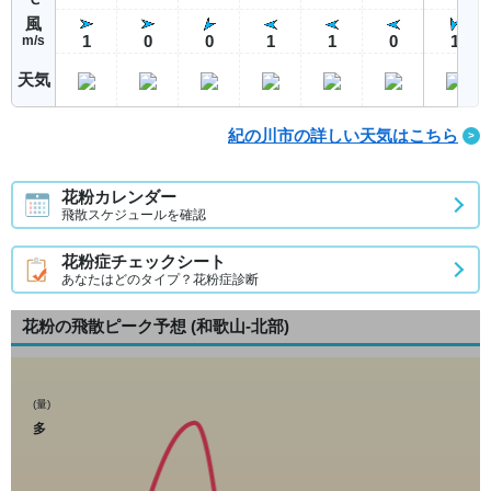
風
1
0
0
1
1
0
1
m/s
天気
紀の川市の詳しい天気はこちら
花粉カレンダー
飛散スケジュールを確認
花粉症チェックシート
あなたはどのタイプ？花粉症診断
花粉の飛散ピーク予想
(和歌山-北部)
(量)
多