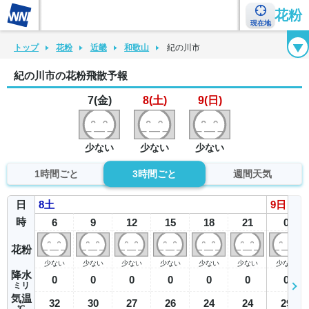
花粉
現在地
花粉カレンダー
花粉図鑑
花粉症チェックシート
花粉症ハンドブック
トップ
花粉
近畿
和歌山
紀の川市
紀の川市の花粉飛散予報
7(金)
8(土)
9(日)
少ない
少ない
少ない
1時間ごと
3時間ごと
週間天気
日
8
土
9
日
時
6
9
12
15
18
21
0
花粉
少ない
少ない
少ない
少ない
少ない
少ない
少ない
降水
0
0
0
0
0
0
0
ミリ
気温
32
30
27
26
24
24
29
℃