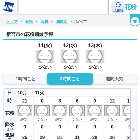
花粉
現在地
花粉カレンダー
花粉図鑑
花粉症チェックシート
花粉症ハンドブック
トップ
花粉
近畿
和歌山
新宮市
新宮市の花粉飛散予報
11(火)
12(水)
13(木)
少ない
少ない
少ない
1時間ごと
3時間ごと
週間天気
日
10
月
11
火
時
21
0
3
6
9
12
15
花粉
少ない
少ない
少ない
少ない
少ない
少ない
少ない
降水
0
0
0
0
0
0
0
ミリ
気温
25
29
31
31
28
26
25
℃