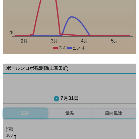
少
2月
3月
4月
5月
スギ
ヒノキ
ポールンロボ観測値
(上富田町)
7月31日
花粉
気温
風向風速
(個)
100