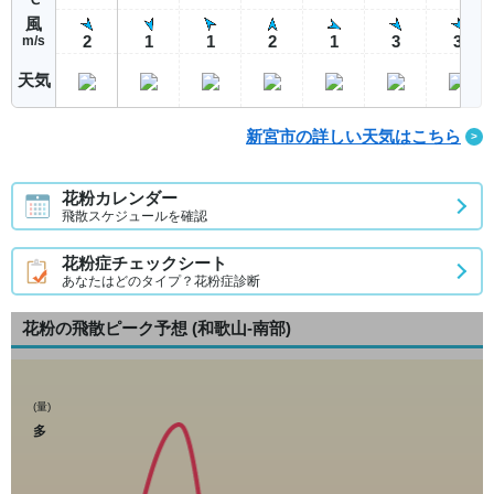
風
2
1
1
2
1
3
3
m/s
天気
新宮市の詳しい天気はこちら
花粉カレンダー
飛散スケジュールを確認
花粉症チェックシート
あなたはどのタイプ？花粉症診断
花粉の飛散ピーク予想
(和歌山-南部)
(量)
多