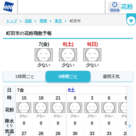
花粉
現在地
花粉カレンダー
花粉図鑑
花粉症チェックシート
花粉症ハンドブック
トップ
花粉
関東
東京
町田市
町田市の花粉飛散予報
7(金)
8(土)
9(日)
少ない
少ない
少ない
1時間ごと
3時間ごと
週間天気
日
7
金
8
土
時
15
18
21
0
3
6
9
花粉
少ない
少ない
少ない
少ない
少ない
少ない
少ない
降水
0
0
0
0
0
0
0
ミリ
気温
27
26
26
30
33
33
28
℃