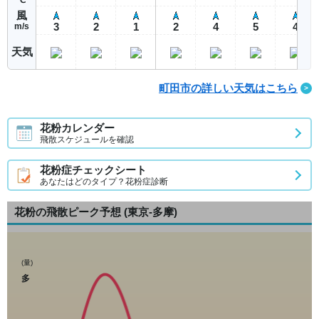
風
3
2
1
2
4
5
4
m/s
天気
町田市の詳しい天気はこちら
花粉カレンダー
飛散スケジュールを確認
花粉症チェックシート
あなたはどのタイプ？花粉症診断
花粉の飛散ピーク予想
(東京-多摩)
(量)
多