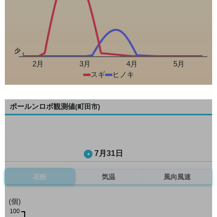
少
2月
3月
4月
5月
スギ
ヒノキ
ポールンロボ観測値
(町田市)
7月31日
花粉
気温
風向風速
(個)
100