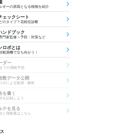
鑑
ルギーの原因となる植物を紹介
チェックシート
どのタイプ？花粉症診断
ハンドブック
専門家監修＞予防・対策など
ンロボとは
粉観測機で立ち向かう！
ーダー
先までの飛散予想
散数データ公開
ロボによる観測・解析
告を書く
状を記録しよう
ルテを見る
状と飛散量はこちら
ス