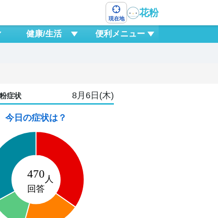
花粉
現在地
健康/生活
便利メニュー
8月6日(木)
粉症状
今日の症状は？
9
日
6
9
12
15
18
21
0
3