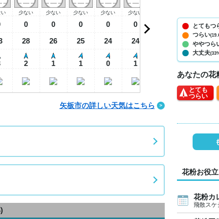
ない
少ない
少ない
少ない
少ない
少ない
少ない
少ない
少
0
0
0
0
0
0
0
0
とてもつ
つらい
(19.
3
28
26
25
24
24
27
30
3
ややつら
大丈夫
(33
3
2
1
1
0
1
2
2
あなたの花
とても
つらい
矢板市の詳しい天気はこちら
花粉お役立
花粉カ
飛散スケ
)