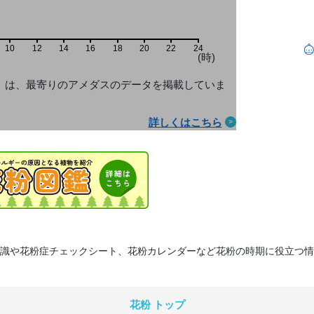
10
12
14
16
18
20
22
24
(時)
」は、最寄りのアメダス
のデータを掲載していま
詳しくはこちら
識や花粉症チェックシート、花粉カレンダーなど花粉の時期に役立つ情
花粉 トップ