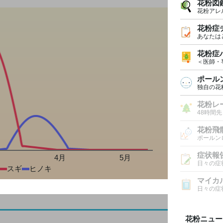
花粉図
花粉アレ
花粉症
あなたは
花粉症
＜医師・
ポール
独自の花
花粉レ
48時間
花粉飛
ポールン
症状報
月
4月
5月
日々の症
スギ
ヒノキ
マイカ
日々の症
花粉ニュー