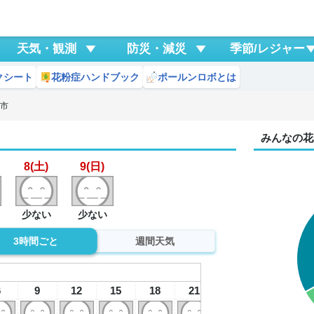
天気・観測
防災・減災
季節/レジャー
クシート
花粉症ハンドブック
ポールンロボとは
板市
みんなの花
8(土)
9(日)
少ない
少ない
3時間ごと
週間天気
8
土
6
9
12
15
18
21
0
3