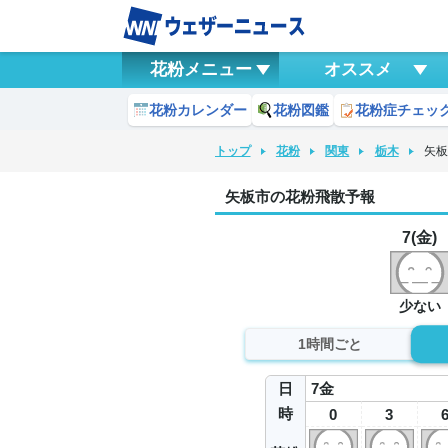
花粉メニュー
オススメ
花粉カレンダー
花粉図鑑
花粉症チェッ
トップ
花粉
関東
栃木
矢
矢板市の花粉飛散予報
7(金)
少ない
1時間ごと
日
7
金
時
0
3