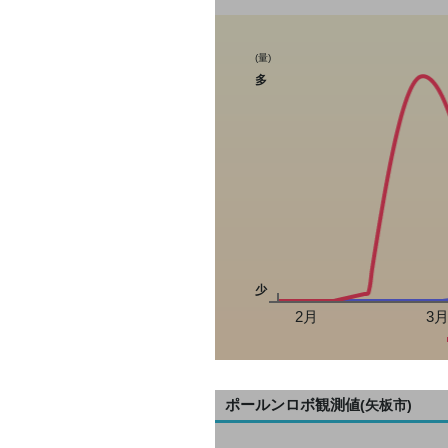
(量)
多
少
2月
3
ポールンロボ観測値
(矢板市)