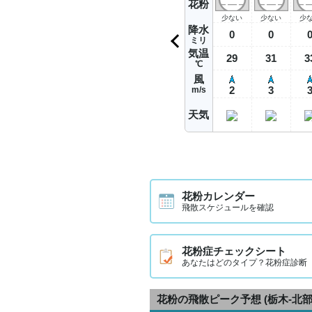
花粉
少ない
少ない
少
降水
0
0
ミリ
気温
29
31
3
℃
風
2
3
m/s
天気
花粉カレンダー
飛散スケジュールを確認
花粉症チェックシート
あなたはどのタイプ？花粉症診断
花粉の飛散ピーク予想
(栃木-北部