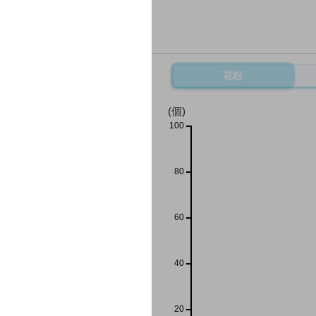
花粉
(個)
100
80
60
40
20