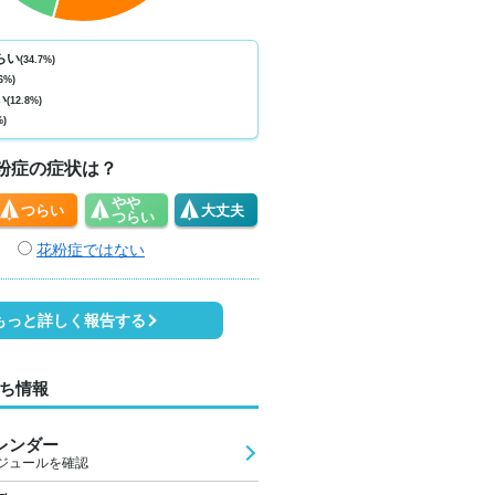
ない
少ない
少ない
少ない
少ない
少ない
少ない
少ない
少
0
0
0
0
0
0
0
0
らい
(34.7%)
6%)
2
27
24
24
23
23
26
29
2
い
(12.8%)
%)
2
1
0
0
0
0
1
1
粉症の症状は？
やや
つらい
大丈夫
つらい
花粉症ではない
もっと詳しく報告する
ち情報
レンダー
ジュールを確認