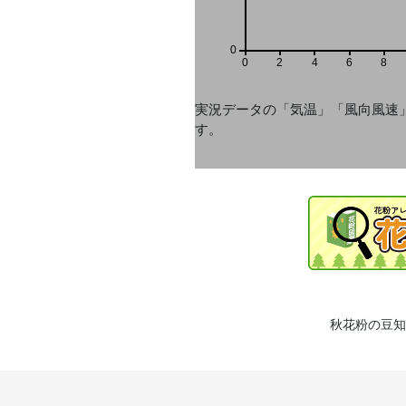
0
0
2
4
6
8
実況データの「気温」「風向風速
す。
秋花粉の豆知