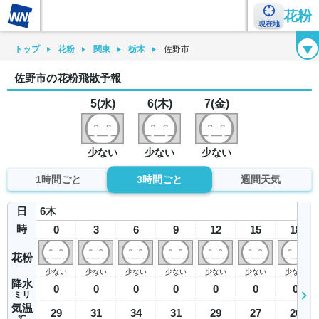
花粉
現在地
花粉カレンダー
花粉図鑑
花粉症チェックシート
花粉症ハンドブック
トップ
花粉
関東
栃木
佐野市
佐野市の花粉飛散予報
5(水)
6(木)
7(金)
少ない
少ない
少ない
1時間ごと
3時間ごと
週間天気
日
6
木
時
0
3
6
9
12
15
18
花粉
少ない
少ない
少ない
少ない
少ない
少ない
少ない
降水
0
0
0
0
0
0
0
ミリ
気温
29
31
34
31
29
27
26
℃