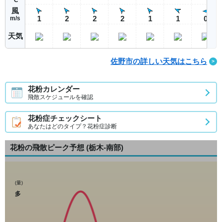
風
1
2
2
2
1
1
0
m/s
天気
佐野市の詳しい天気はこちら
花粉カレンダー
飛散スケジュールを確認
花粉症チェックシート
あなたはどのタイプ？花粉症診断
花粉の飛散ピーク予想
(栃木-南部)
(量)
多