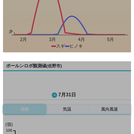
少
2月
3月
4月
5月
スギ
ヒノキ
ポールンロボ観測値
(佐野市)
7月31日
花粉
気温
風向風速
(個)
100