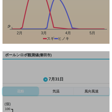
少
2月
3月
4月
5月
スギ
ヒノキ
ポールンロボ観測値
(磐田市)
7月31日
花粉
気温
風向風速
(個)
100