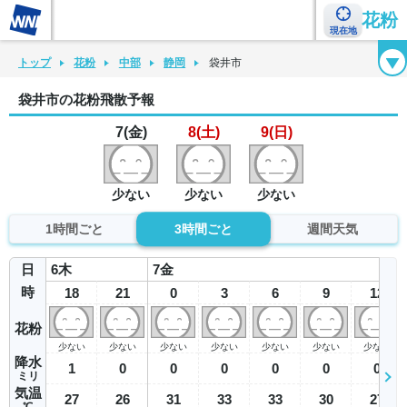
花粉
現在地
花粉カレンダー
花粉図鑑
花粉症チェックシート
花粉症ハンドブック
トップ
花粉
中部
静岡
袋井市
袋井市の花粉飛散予報
7(金)
8(土)
9(日)
少ない
少ない
少ない
1時間ごと
3時間ごと
週間天気
日
6
木
7
金
時
18
21
0
3
6
9
12
花粉
少ない
少ない
少ない
少ない
少ない
少ない
少ない
降水
1
0
0
0
0
0
0
ミリ
気温
27
26
31
33
33
30
27
℃