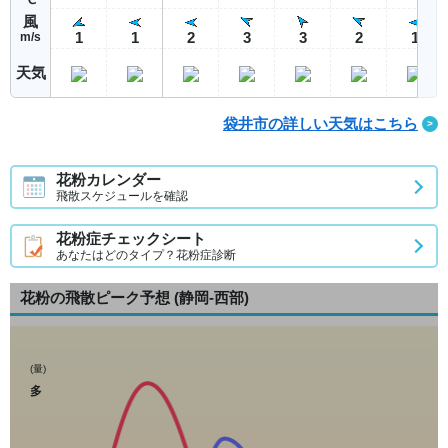
風
1
1
2
3
3
2
1
m/s
天気
袋井市の詳しい天気はこちら
花粉カレンダー
飛散スケジュールを確認
花粉症チェックシート
あなたはどのタイプ？花粉症診断
花粉の飛散ピーク予想
(静岡-西部)
(量)
多