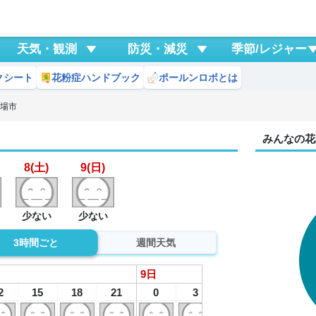
天気・観測
防災・減災
季節/レジャー
クシート
花粉症ハンドブック
ポールンロボとは
殿場市
みんなの花
8(土)
9(日)
少ない
少ない
3時間ごと
週間天気
9
日
2
15
18
21
0
3
6
9
1