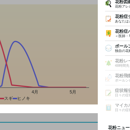
花粉図
花粉アレ
花粉症
あなたは
花粉症
＜医師・
ポール
独自の花
花粉レ
48時間
花粉飛
ポールン
症状報
月
4月
5月
日々の症
スギ
ヒノキ
マイカ
日々の症
花粉ニュー