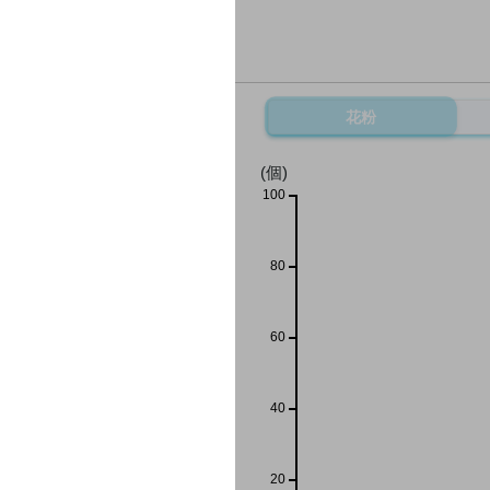
花粉
(個)
100
80
60
40
20