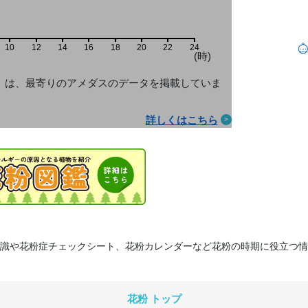
10
12
14
16
18
20
22
24
(時)
」は、最寄りのアメダス
のデータを掲載していま
詳しくはこちら
識や花粉症チェックシート、花粉カレンダーなど花粉の時期に役立つ情
花粉 トップ