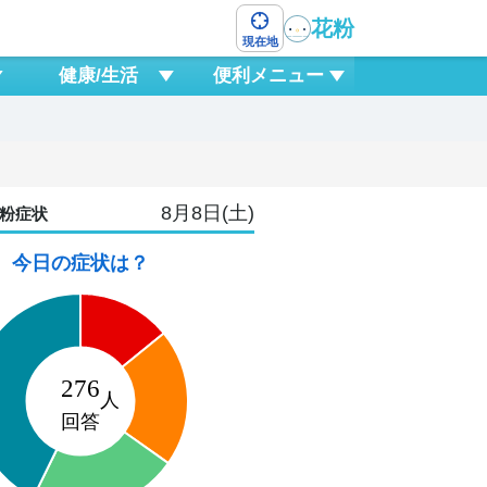
花粉
現在地
健康/生活
便利メニュー
8月8日(土)
粉症状
今日の症状は？
10
月
2
15
18
21
0
3
6
9
1