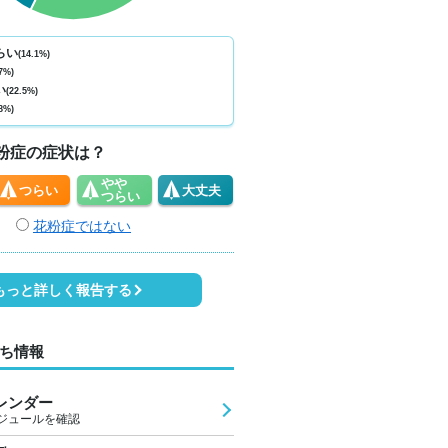
ない
少ない
少ない
少ない
少ない
少ない
少ない
少ない
少
0
0
0
0
0
0
0
1
らい
(14.1%)
7%)
3
23
22
22
26
29
28
24
2
い
(22.5%)
8%)
1
1
1
1
2
2
2
1
粉症の症状は？
やや
つらい
大丈夫
つらい
花粉症ではない
もっと詳しく報告する
ち情報
レンダー
ジュールを確認