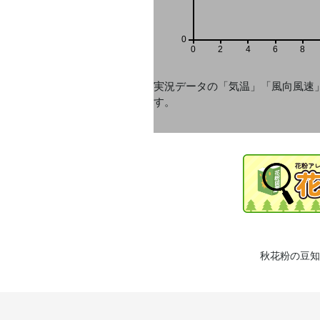
0
0
2
4
6
8
実況データの「気温」「風向風速
す。
秋花粉の豆知