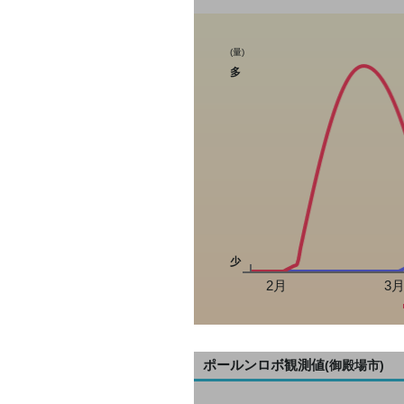
(量)
多
少
2月
3
ポールンロボ観測値
(御殿場市)