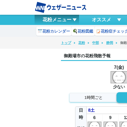
花粉メニュー
オススメ
花粉カレンダー
花粉図鑑
花粉症チェッ
トップ
花粉
中部
静岡
御
御殿場市の花粉飛散予報
7(金)
少ない
1時間ごと
日
8
土
時
6
9
1