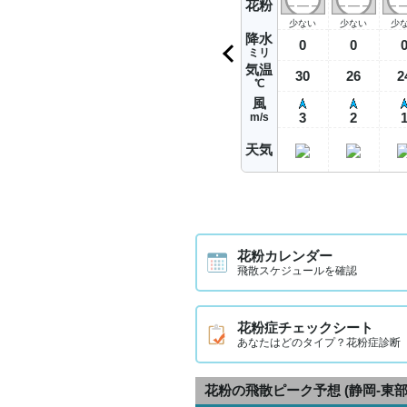
花粉
少ない
少ない
少
降水
0
0
ミリ
気温
30
26
2
℃
風
3
2
m/s
天気
花粉カレンダー
飛散スケジュールを確認
花粉症チェックシート
あなたはどのタイプ？花粉症診断
花粉の飛散ピーク予想
(静岡-東部