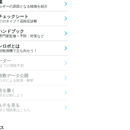
鑑
ルギーの原因となる植物を紹介
チェックシート
どのタイプ？花粉症診断
ハンドブック
専門家監修＞予防・対策など
ンロボとは
粉観測機で立ち向かう！
ーダー
先までの飛散予想
散数データ公開
ロボによる観測・解析
告を書く
状を記録しよう
ルテを見る
状と飛散量はこちら
ス