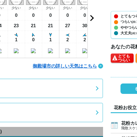
ない
少ない
少ない
少ない
少ない
少ない
少ない
少ない
少
0
0
0
0
0
0
0
0
とてもつ
つらい
(20.
4
23
21
21
27
30
29
25
2
ややつら
大丈夫
(42.
1
1
0
1
2
2
2
1
あなたの花
とても
つらい
御殿場市の詳しい天気はこちら
花粉お役立
花粉カ
飛散スケ
)