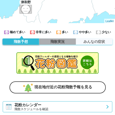
津和野
Leaflet
極めて多い
非常に多い
多い
やや多い
少ない
飛散予想
飛散実況
みんなの症状
現在地付近の花粉飛散予報を見る
花粉カレンダー
飛散スケジュールを確認