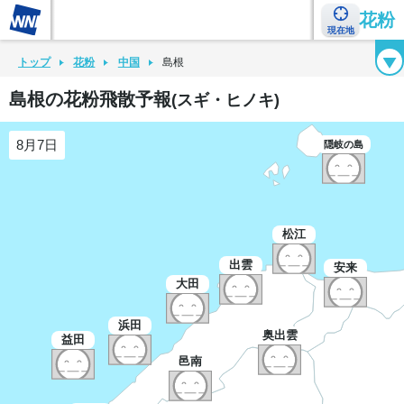
花粉
現在地
花粉カレンダー
花粉図鑑
花粉症チェックシート
花粉症ハンドブック
トップ
花粉
中国
島根
島根の花粉飛散予報
(スギ・ヒノキ)
8月7日
隠岐の島
松江
出雲
安来
大田
浜田
奥出雲
益田
邑南