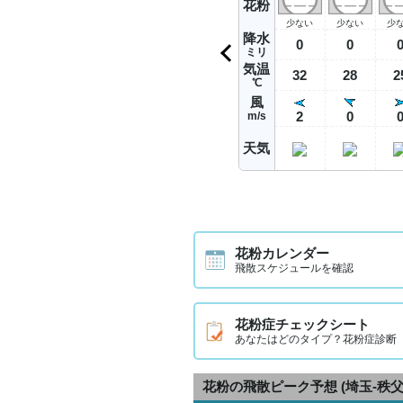
花粉
少ない
少ない
少
降水
0
0
ミリ
気温
32
28
2
℃
風
2
0
m/s
天気
花粉カレンダー
飛散スケジュールを確認
花粉症チェックシート
あなたはどのタイプ？花粉症診断
花粉の飛散ピーク予想
(埼玉-秩父