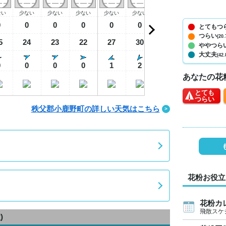
ない
少ない
少ない
少ない
少ない
少ない
少ない
少ない
少
0
0
0
0
0
0
0
0
とてもつ
つらい
(20.
5
24
23
22
27
30
30
27
2
ややつら
大丈夫
(42.
0
0
0
0
1
2
2
1
あなたの花
とても
つらい
秩父郡小鹿野町の詳しい天気はこちら
花粉お役立
花粉カ
飛散スケ
)