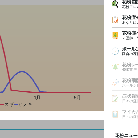
花粉図
花粉アレ
花粉症
あなたは
花粉症
＜医師・
ポール
独自の花
花粉レ
48時間
花粉飛
ポールン
症状報
月
4月
5月
日々の症
スギ
ヒノキ
マイカ
日々の症
花粉ニュー