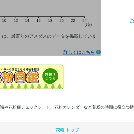
10
12
14
16
18
20
22
24
(時)
」は、最寄りのアメダス
のデータを掲載していま
詳しくはこちら
識や花粉症チェックシート、花粉カレンダーなど花粉の時期に役立つ情
花粉 トップ