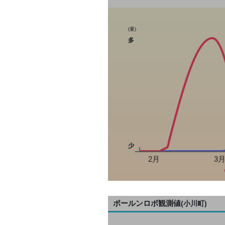
(量)
多
少
2月
3
ポールンロボ観測値
(小川町)