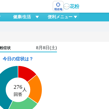
花粉
現在地
健康/生活
便利メニュー
8月8日(土)
粉症状
今日の症状は？
10
月
2
15
18
21
0
3
6
9
1