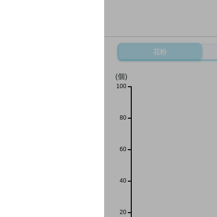
花粉
(個)
100
80
60
40
20