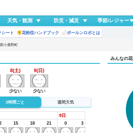
天気・観測
防災・減災
季節/レジャー
クシート
花粉症ハンドブック
ポールンロボとは
父郡小鹿野町
みんなの花
8(土)
9(日)
少ない
少ない
3時間ごと
週間天気
9
日
2
15
18
21
0
3
6
9
1