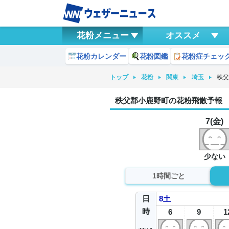
花粉メニュー
オススメ
花粉カレンダー
花粉図鑑
花粉症チェッ
トップ
花粉
関東
埼玉
秩
秩父郡小鹿野町の花粉飛散予報
7(金)
少ない
1時間ごと
日
8
土
時
6
9
1