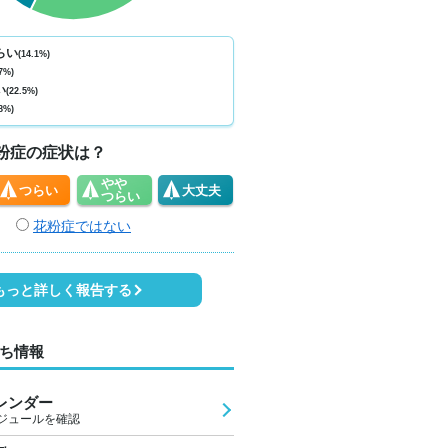
ない
少ない
少ない
少ない
少ない
少ない
少ない
少ない
少
0
0
0
0
0
0
0
0
らい
(14.1%)
7%)
5
24
23
23
26
31
31
27
2
い
(22.5%)
8%)
0
0
0
0
1
2
2
2
粉症の症状は？
やや
つらい
大丈夫
つらい
花粉症ではない
もっと詳しく報告する
ち情報
レンダー
ジュールを確認