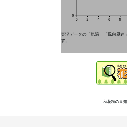
0
0
2
4
6
8
実況データの「気温」「風向風速
す。
秋花粉の豆知