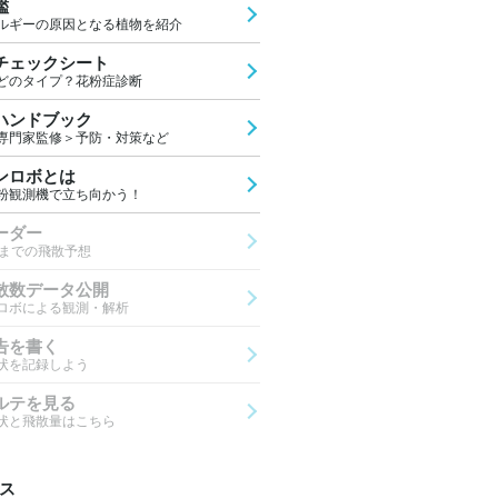
鑑
ルギーの原因となる植物を紹介
チェックシート
どのタイプ？花粉症診断
ハンドブック
専門家監修＞予防・対策など
ンロボとは
粉観測機で立ち向かう！
ーダー
先までの飛散予想
散数データ公開
ロボによる観測・解析
告を書く
状を記録しよう
ルテを見る
状と飛散量はこちら
ス