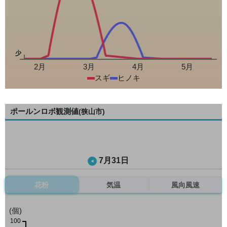
少
2月
3月
4月
5月
スギ
ヒノキ
ポールンロボ観測値
(狭山市)
7月31日
花粉
気温
風向風速
(個)
100