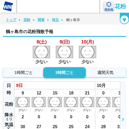
花粉
現在地
花粉カレンダー
花粉図鑑
花粉症チェックシート
花粉症ハンドブック
トップ
花粉
関東
埼玉
鶴ヶ島市
鶴ヶ島市の花粉飛散予報
8(土)
9(日)
10(月)
少ない
少ない
少ない
1時間ごと
3時間ごと
週間天気
日
9
日
10
月
時
9
12
15
18
21
0
3
花粉
少ない
少ない
少ない
少ない
少ない
少ない
少ない
降水
2
0
0
0
0
0
0
ミリ
気温
30
27
25
25
24
28
31
℃