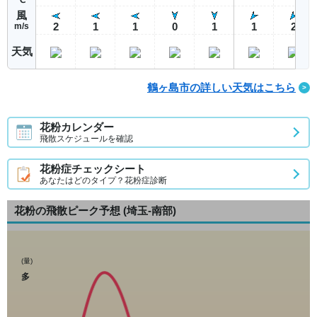
風
2
1
1
0
1
1
2
m/s
天気
鶴ヶ島市の詳しい天気はこちら
花粉カレンダー
飛散スケジュールを確認
花粉症チェックシート
あなたはどのタイプ？花粉症診断
花粉の飛散ピーク予想
(埼玉-南部)
(量)
多