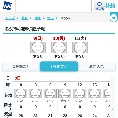
花粉
現在地
花粉カレンダー
花粉図鑑
花粉症チェックシート
花粉症ハンドブック
トップ
花粉
関東
埼玉
秩父市
秩父市の花粉飛散予報
9(日)
10(月)
11(火)
少ない
少ない
少ない
1時間ごと
3時間ごと
週間天気
日
9
日
時
0
3
6
9
12
15
18
花粉
少ない
少ない
少ない
少ない
少ない
少ない
少ない
降水
0
0
0
0
0
0
0
ミリ
気温
28
31
31
28
26
24
24
℃