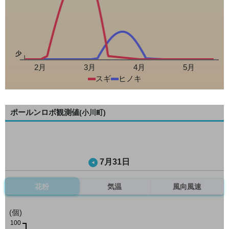
少
2月
3月
4月
5月
スギ
ヒノキ
ポールンロボ観測値
(小川町)
7月31日
花粉
気温
風向風速
(個)
100