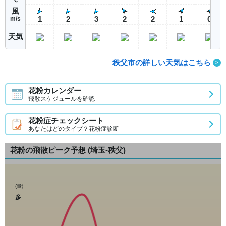
風
1
2
3
2
2
1
0
m/s
天気
秩父市の詳しい天気はこちら
花粉カレンダー
飛散スケジュールを確認
花粉症チェックシート
あなたはどのタイプ？花粉症診断
花粉の飛散ピーク予想
(埼玉-秩父)
(量)
多