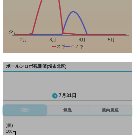
少
2月
3月
4月
5月
スギ
ヒノキ
ポールンロボ観測値
(堺市北区)
7月31日
花粉
気温
風向風速
(個)
100