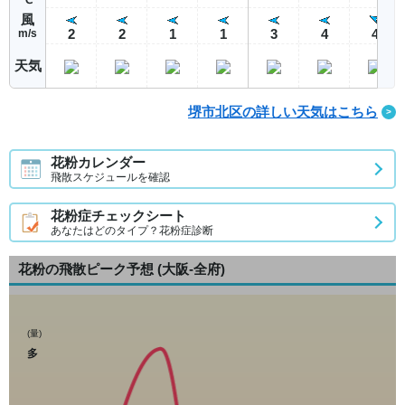
風
2
2
1
1
3
4
4
m/s
天気
堺市北区の詳しい天気はこちら
花粉カレンダー
飛散スケジュールを確認
花粉症チェックシート
あなたはどのタイプ？花粉症診断
花粉の飛散ピーク予想
(大阪-全府)
(量)
多