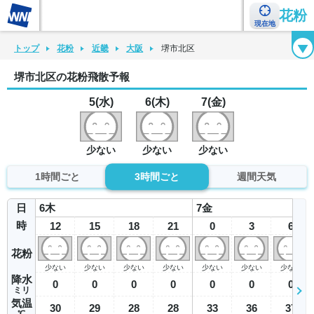
花粉
現在地
花粉カレンダー
花粉図鑑
花粉症チェックシート
花粉症ハンドブック
トップ
花粉
近畿
大阪
堺市北区
堺市北区の花粉飛散予報
5(水)
6(木)
7(金)
少ない
少ない
少ない
1時間ごと
3時間ごと
週間天気
日
6
木
7
金
時
12
15
18
21
0
3
6
花粉
少ない
少ない
少ない
少ない
少ない
少ない
少ない
降水
0
0
0
0
0
0
0
ミリ
気温
30
29
28
28
33
36
37
℃