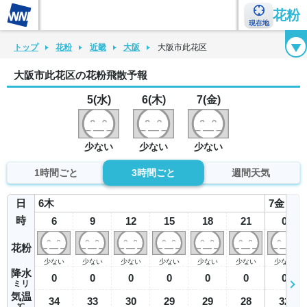
花粉
現在地
花粉カレンダー
花粉図鑑
花粉症チェックシート
花粉症ハンドブック
トップ
花粉
近畿
大阪
大阪市此花区
大阪市此花区の花粉飛散予報
5(水)
6(木)
7(金)
少ない
少ない
少ない
1時間ごと
3時間ごと
週間天気
日
6
木
7
金
時
6
9
12
15
18
21
0
花粉
少ない
少ない
少ない
少ない
少ない
少ない
少ない
降水
0
0
0
0
0
0
0
ミリ
気温
34
33
30
29
29
28
32
℃