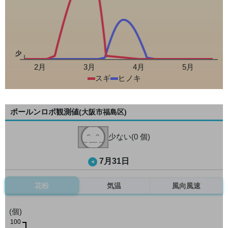
少
2月
3月
4月
5月
スギ
ヒノキ
ポールンロボ観測値
(大阪市福島区)
少ない(0 個)
7月31日
花粉
気温
風向風速
(個)
100