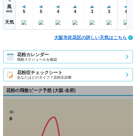
風
5
5
4
4
3
3
4
m/s
天気
大阪市此花区の詳しい天気はこちら
花粉カレンダー
飛散スケジュールを確認
花粉症チェックシート
あなたはどのタイプ？花粉症診断
花粉の飛散ピーク予想
(大阪-全府)
(量)
多