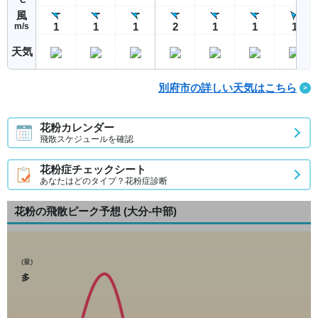
風
1
1
1
2
1
1
1
m/s
天気
別府市の詳しい天気はこちら
花粉カレンダー
飛散スケジュールを確認
花粉症チェックシート
あなたはどのタイプ？花粉症診断
花粉の飛散ピーク予想
(大分-中部)
(量)
多