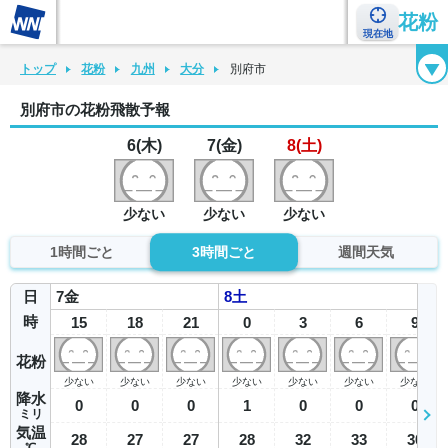
花粉
現在地
花粉カレンダー
花粉図鑑
花粉症チェックシート
花粉症ハンドブック
トップ
花粉
九州
大分
別府市
別府市の花粉飛散予報
6(木)
7(金)
8(土)
少ない
少ない
少ない
1時間ごと
3時間ごと
週間天気
日
7
金
8
土
時
15
18
21
0
3
6
9
花粉
少ない
少ない
少ない
少ない
少ない
少ない
少ない
降水
0
0
0
1
0
0
0
ミリ
気温
28
27
27
28
32
33
30
℃