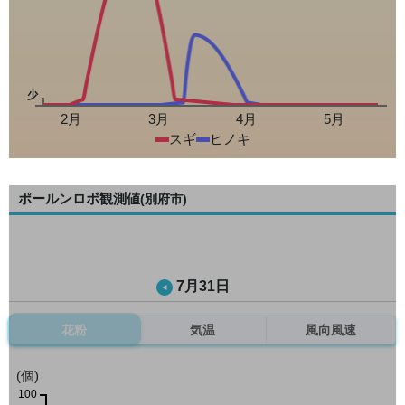
少
2月
3月
4月
5月
スギ
ヒノキ
ポールンロボ観測値
(別府市)
7月31日
花粉
気温
風向風速
(個)
100