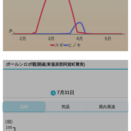
少
2月
3月
4月
5月
スギ
ヒノキ
ポールンロボ観測値
(東蒲原郡阿賀町豊実)
7月31日
花粉
気温
風向風速
(個)
100