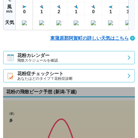
風
0
1
2
1
0
1
3
m/s
天気
東蒲原郡阿賀町の詳しい天気はこちら
花粉カレンダー
飛散スケジュールを確認
花粉症チェックシート
あなたはどのタイプ？花粉症診断
花粉の飛散ピーク予想
(新潟-下越)
(量)
多