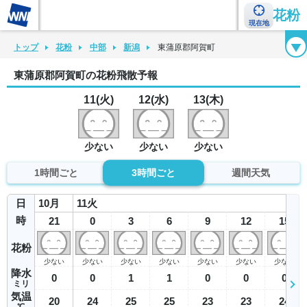
花粉
現在地
花粉カレンダー
花粉図鑑
花粉症チェックシート
花粉症ハンドブック
トップ
花粉
中部
新潟
東蒲原郡阿賀町
東蒲原郡阿賀町の花粉飛散予報
11(火)
12(水)
13(木)
少ない
少ない
少ない
1時間ごと
3時間ごと
週間天気
日
10
月
11
火
時
21
0
3
6
9
12
15
花粉
少ない
少ない
少ない
少ない
少ない
少ない
少ない
降水
0
0
1
1
0
0
0
ミリ
気温
20
24
25
25
23
23
24
℃