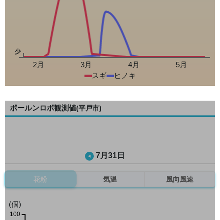
少
2月
3月
4月
5月
スギ
ヒノキ
ポールンロボ観測値
(平戸市)
7月31日
花粉
気温
風向風速
(個)
100