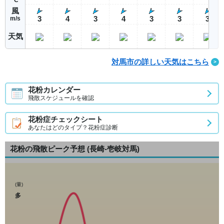
風
3
4
3
4
3
3
3
m/s
天気
対馬市の詳しい天気はこちら
花粉カレンダー
飛散スケジュールを確認
花粉症チェックシート
あなたはどのタイプ？花粉症診断
花粉の飛散ピーク予想
(長崎-壱岐対馬)
(量)
多