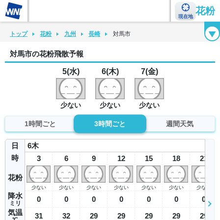
花粉
現在地
花粉カレンダー
花粉図鑑
花粉症チェックシート
花粉症ハンドブック
トップ
花粉
九州
長崎
対馬市
対馬市の花粉飛散予報
5(水)
6(木)
7(金)
少ない
少ない
少ない
1時間ごと
3時間ごと
週間天気
日
6
木
時
3
6
9
12
15
18
21
花粉
少ない
少ない
少ない
少ない
少ない
少ない
少ない
降水
0
0
0
0
0
0
0
ミリ
気温
31
32
29
29
29
29
29
℃