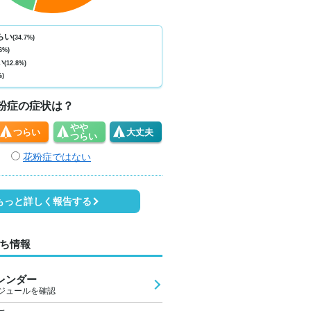
ない
少ない
少ない
少ない
少ない
少ない
少ない
少ない
少
0
0
0
0
0
0
0
0
らい
(34.7%)
6%)
7
29
32
33
30
28
28
27
2
い
(12.8%)
%)
3
5
4
5
4
3
2
2
粉症の症状は？
やや
つらい
大丈夫
つらい
花粉症ではない
もっと詳しく報告する
ち情報
レンダー
ジュールを確認