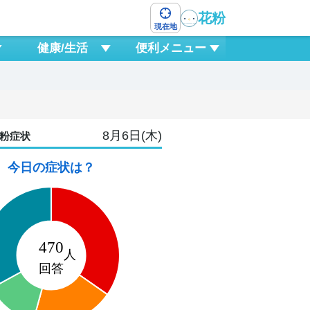
花粉
現在地
健康/生活
便利メニュー
8月6日(木)
粉症状
今日の症状は？
8
土
1
0
3
6
9
12
15
18
2