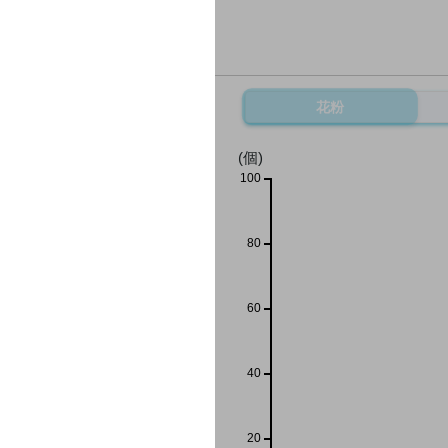
花粉
(個)
100
80
60
40
20