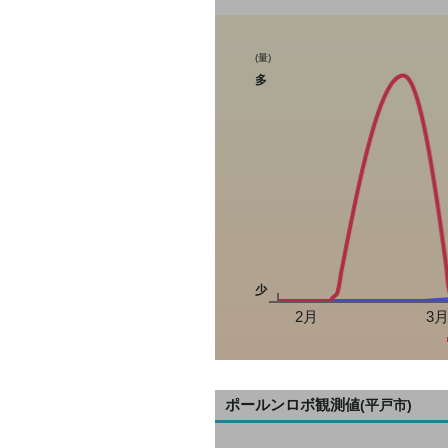
(量)
多
少
2月
3
ポールンロボ観測値
(平戸市)