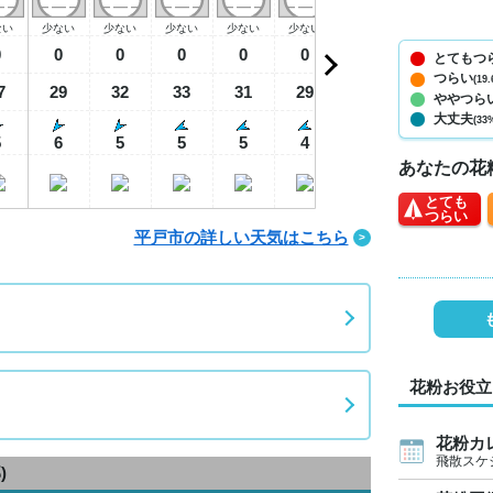
ない
少ない
少ない
少ない
少ない
少ない
少ない
少ない
少
0
0
0
0
0
0
0
0
とてもつ
つらい
(19.
7
29
32
33
31
29
28
27
2
ややつら
大丈夫
(33
5
6
5
5
5
4
4
3
あなたの花
とても
つらい
平戸市の詳しい天気はこちら
花粉お役立
花粉カ
飛散スケ
)