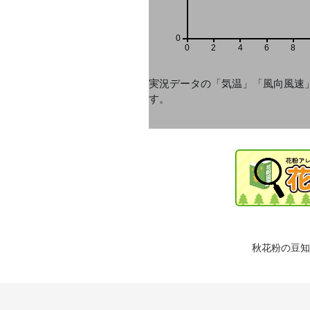
0
0
2
4
6
8
実況データの「気温」「風向風速
す。
秋花粉の豆知