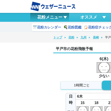
花粉メニュー
オススメ
花粉カレンダー
花粉図鑑
花粉症チェッ
トップ
花粉
九州
長崎
平
平戸市の花粉飛散予報
6(木)
少ない
1時間ごと
日
6
木
時
15
18
2