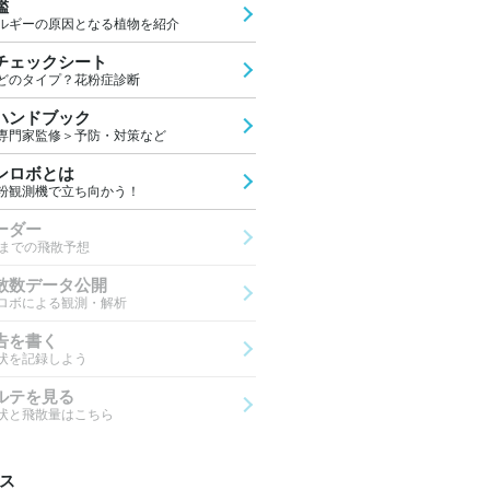
鑑
ルギーの原因となる植物を紹介
チェックシート
どのタイプ？花粉症診断
ハンドブック
専門家監修＞予防・対策など
ンロボとは
粉観測機で立ち向かう！
ーダー
先までの飛散予想
散数データ公開
ロボによる観測・解析
告を書く
状を記録しよう
ルテを見る
状と飛散量はこちら
ス