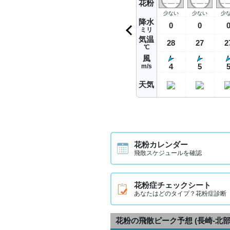
花粉
少ない
少ない
少
降水
0
0
ミリ
気温
28
27
2
℃
風
4
5
m/s
天気
花粉カレンダー
飛散スケジュールを確認
花粉症チェックシート
あなたはどのタイプ？花粉症診断
花粉の飛散ピーク予想
(長崎-北部