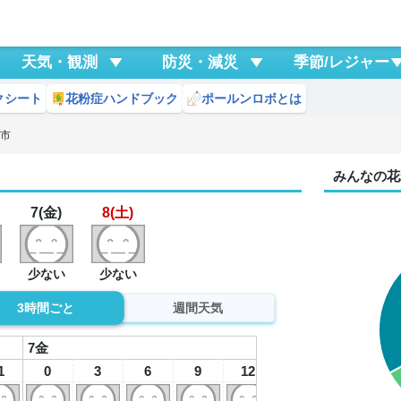
天気・観測
防災・減災
季節/レジャー
クシート
花粉症ハンドブック
ポールンロボとは
戸市
みんなの花
7(金)
8(土)
少ない
少ない
3時間ごと
週間天気
7
金
1
0
3
6
9
12
15
18
2