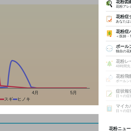
花粉図
花粉アレ
花粉症
あなたは
花粉症
＜医師・
ポール
独自の花
花粉レ
48時間
花粉飛
ポールン
症状報
月
4月
5月
日々の症
スギ
ヒノキ
マイカ
日々の症
花粉ニュー