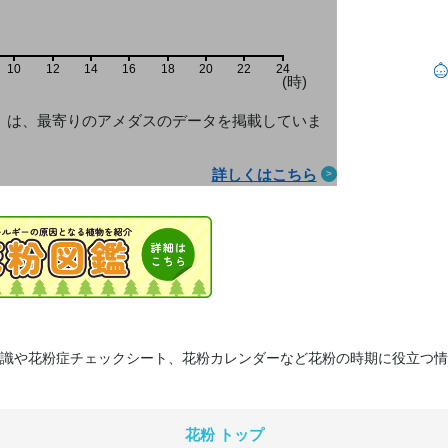
10
12
14
16
18
20
22
24
(時)
」は、最寄りのアメダス
のデータを掲載していま
詳しくはこちら
識や花粉症チェックシート、花粉カレンダーなど花粉の時期に役立つ情
花粉 トップ