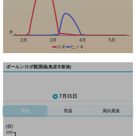
少
2月
3月
4月
5月
スギ
ヒノキ
ポールンロボ観測値
(島原市新湊)
7月31日
花粉
気温
風向風速
(個)
100