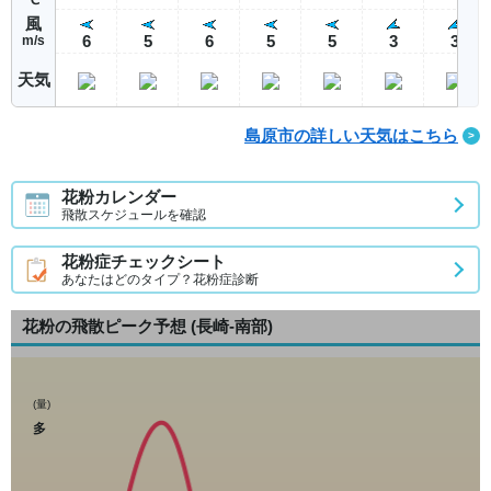
風
6
5
6
5
5
3
3
m/s
天気
島原市の詳しい天気はこちら
花粉カレンダー
飛散スケジュールを確認
花粉症チェックシート
あなたはどのタイプ？花粉症診断
花粉の飛散ピーク予想
(長崎-南部)
(量)
多