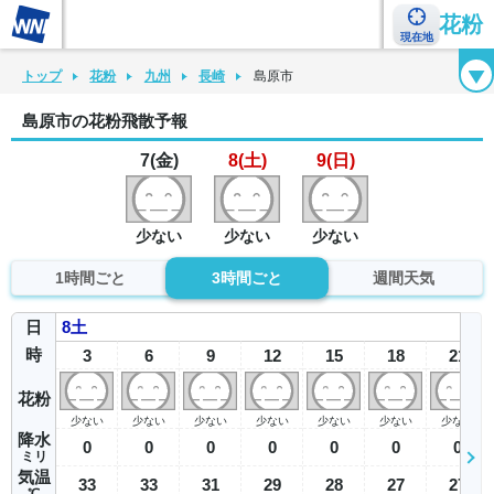
花粉
現在地
花粉カレンダー
花粉図鑑
花粉症チェックシート
花粉症ハンドブック
トップ
花粉
九州
長崎
島原市
島原市の花粉飛散予報
7(金)
8(土)
9(日)
少ない
少ない
少ない
1時間ごと
3時間ごと
週間天気
日
8
土
時
3
6
9
12
15
18
21
花粉
少ない
少ない
少ない
少ない
少ない
少ない
少ない
降水
0
0
0
0
0
0
0
ミリ
気温
33
33
31
29
28
27
27
℃