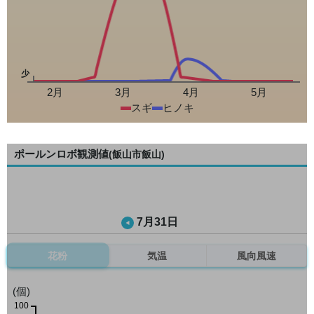
少
2月
3月
4月
5月
スギ
ヒノキ
ポールンロボ観測値
(飯山市飯山)
7月31日
花粉
気温
風向風速
(個)
100