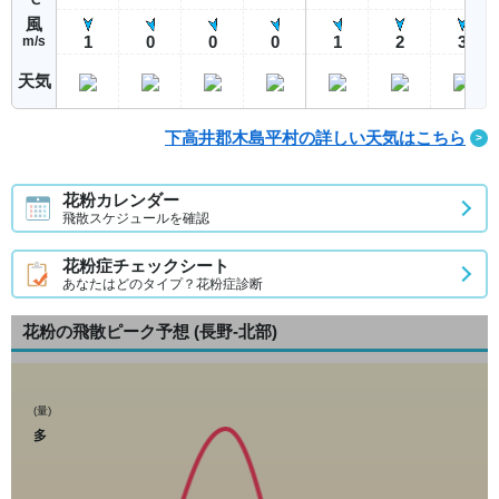
風
1
0
0
0
1
2
3
m/s
天気
下高井郡木島平村の詳しい天気はこちら
花粉カレンダー
飛散スケジュールを確認
花粉症チェックシート
あなたはどのタイプ？花粉症診断
花粉の飛散ピーク予想
(長野-北部)
(量)
多