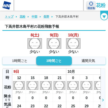
花粉
現在地
花粉カレンダー
花粉図鑑
花粉症チェックシート
花粉症ハンドブック
トップ
花粉
中部
長野
下高井郡木島平村
下高井郡木島平村の花粉飛散予報
8(土)
9(日)
10(月)
少ない
少ない
少ない
1時間ごと
3時間ごと
週間天気
日
9
日
10
月
時
12
15
18
21
0
3
6
花粉
少ない
少ない
少ない
少ない
少ない
少ない
少ない
降水
0
0
0
0
0
0
0
ミリ
気温
24
23
22
22
25
29
29
℃