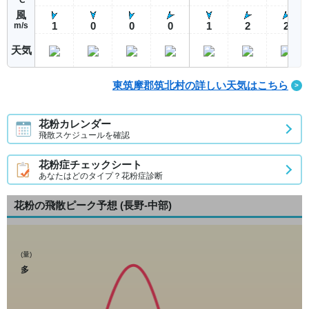
風
1
0
0
0
1
2
2
m/s
天気
東筑摩郡筑北村の詳しい天気はこちら
花粉カレンダー
飛散スケジュールを確認
花粉症チェックシート
あなたはどのタイプ？花粉症診断
花粉の飛散ピーク予想
(長野-中部)
(量)
多