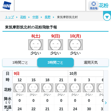
花粉
現在地
花粉カレンダー
花粉図鑑
花粉症チェックシート
花粉症ハンドブック
トップ
花粉
中部
長野
東筑摩郡筑北村
東筑摩郡筑北村の花粉飛散予報
8(土)
9(日)
10(月)
少ない
少ない
少ない
1時間ごと
3時間ごと
週間天気
日
9
日
10
月
時
12
15
18
21
0
3
6
花粉
少ない
少ない
少ない
少ない
少ない
少ない
少ない
降水
0
0
0
0
0
0
0
ミリ
気温
24
22
21
21
24
30
31
℃