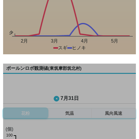
少
2月
3月
4月
5月
スギ
ヒノキ
ポールンロボ観測値
(東筑摩郡筑北村)
7月31日
花粉
気温
風向風速
(個)
100