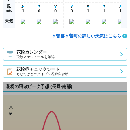
風
1
0
0
0
1
1
1
m/s
天気
木曽郡木曽町の詳しい天気はこちら
花粉カレンダー
飛散スケジュールを確認
花粉症チェックシート
あなたはどのタイプ？花粉症診断
花粉の飛散ピーク予想
(長野-南部)
(量)
多