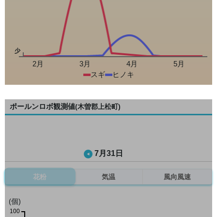
少
2月
3月
4月
5月
スギ
ヒノキ
ポールンロボ観測値
(木曽郡上松町)
7月31日
花粉
気温
風向風速
(個)
100