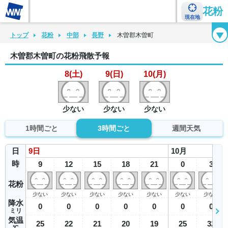
花粉
現在地
花粉カレンダー
花粉図鑑
花粉症チェックシート
花粉症ハンドブック
トップ
花粉
中部
長野
木曽郡木曽町
木曽郡木曽町の花粉飛散予報
8(土)
9(日)
10(月)
少ない
少ない
少ない
1時間ごと
3時間ごと
週間天気
日
9
日
10
月
時
9
12
15
18
21
0
3
花粉
少ない
少ない
少ない
少ない
少ない
少ない
少ない
降水
0
0
0
0
0
0
0
ミリ
気温
25
22
21
20
19
25
32
℃