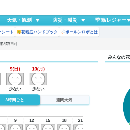
天気・観測
防災・減災
季節/レジャー
クシート
花粉症ハンドブック
ポールンロボとは
伊那郡宮田村
みんなの花
9(日)
10(月)
少ない
少ない
3時間ごと
週間天気
9
日
6
9
12
15
18
21
0
3