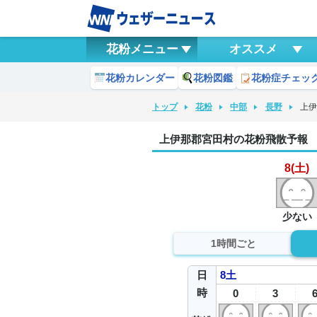
花粉メニュー
オススメ
花粉カレンダー
花粉図鑑
花粉症チェッ
トップ
花粉
中部
長野
上
上伊那郡宮田村の花粉飛散予報
8(土)
少ない
1時間ごと
日
8
土
時
0
3