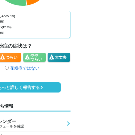
ない
少ない
少ない
少ない
少ない
少ない
少ない
少ない
少
1
0
0
0
0
0
0
0
らい
(27.1%)
5%)
8
25
23
23
22
21
25
31
3
い
(17.5%)
9%)
1
0
0
0
0
0
1
1
粉症の症状は？
やや
つらい
大丈夫
つらい
花粉症ではない
もっと詳しく報告する
ち情報
レンダー
ジュールを確認