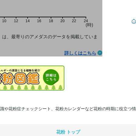
10
12
14
16
18
20
22
24
(時)
」は、最寄りのアメダス
のデータを掲載していま
詳しくはこちら
識や花粉症チェックシート、花粉カレンダーなど花粉の時期に役立つ情
花粉 トップ