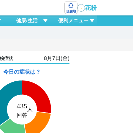
花粉
現在地
健康/生活
便利メニュー
8月7日(金)
粉症状
今日の症状は？
10
月
6
9
12
15
18
21
0
3