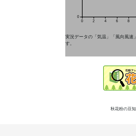
0
0
2
4
6
8
実況データの「気温」「風向風速
す。
秋花粉の豆知