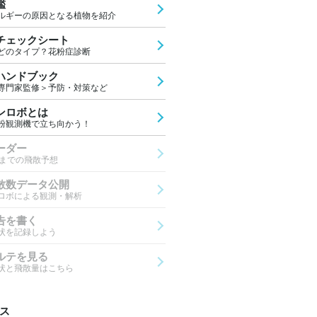
鑑
ルギーの原因となる植物を紹介
チェックシート
どのタイプ？花粉症診断
ハンドブック
専門家監修＞予防・対策など
ンロボとは
粉観測機で立ち向かう！
ーダー
先までの飛散予想
散数データ公開
ロボによる観測・解析
告を書く
状を記録しよう
ルテを見る
状と飛散量はこちら
ス