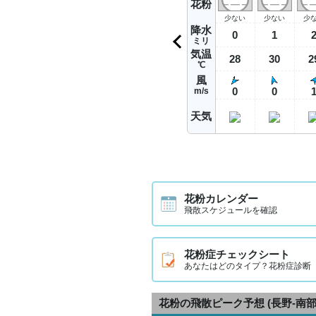
花粉
少ない
少ない
少
降水
0
1
ミリ
気温
28
30
2
℃
風
0
0
m/s
天気
花粉カレンダー
飛散スケジュールを確認
花粉症チェックシート
あなたはどのタイプ？花粉症診断
花粉の飛散ピーク予想
(長野-南部