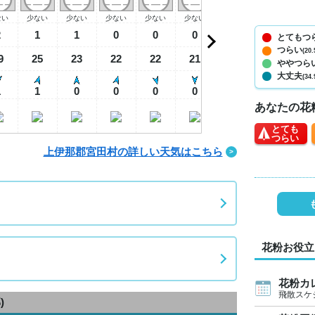
ない
少ない
少ない
少ない
少ない
少ない
少ない
少ない
少
2
1
1
0
0
0
0
0
とてもつ
つらい
(20.
9
25
23
22
22
21
25
29
2
ややつら
大丈夫
(34.
1
1
0
0
0
0
1
1
あなたの花
とても
つらい
上伊那郡宮田村の詳しい天気はこちら
花粉お役立
花粉カ
飛散スケ
)