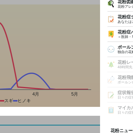
花粉図
花粉アレ
花粉症
あなたは
花粉症
＜医師・
ポール
独自の花
花粉レ
48時間
花粉飛
ポールン
症状報
月
4月
5月
日々の症
スギ
ヒノキ
マイカ
日々の症
花粉ニュー