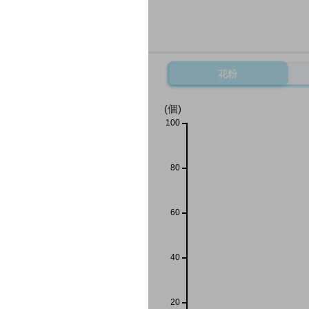
花粉
(個)
100
80
60
40
20