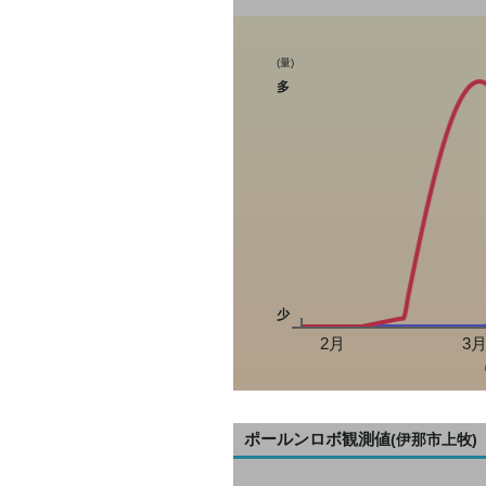
(量)
多
少
2月
3
ポールンロボ観測値
(伊那市上牧)