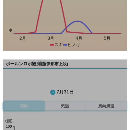
少
2月
3月
4月
5月
スギ
ヒノキ
ポールンロボ観測値
(伊那市上牧)
7月31日
花粉
気温
風向風速
(個)
100