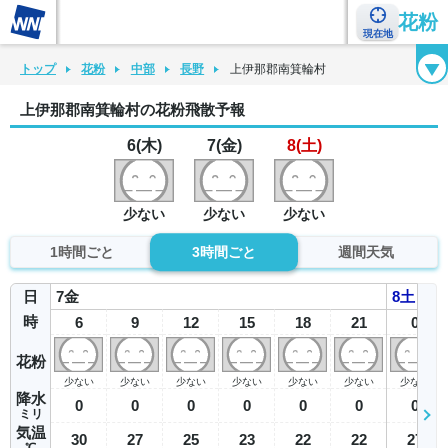
花粉
現在地
花粉カレンダー
花粉図鑑
花粉症チェックシート
花粉症ハンドブック
トップ
花粉
中部
長野
上伊那郡南箕輪村
上伊那郡南箕輪村の花粉飛散予報
6(木)
7(金)
8(土)
少ない
少ない
少ない
1時間ごと
3時間ごと
週間天気
日
7
金
8
土
時
6
9
12
15
18
21
0
花粉
少ない
少ない
少ない
少ない
少ない
少ない
少ない
降水
0
0
0
0
0
0
0
ミリ
気温
30
27
25
23
22
22
27
℃