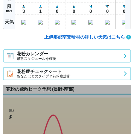
風
3
1
0
0
0
0
0
m/s
天気
上伊那郡南箕輪村の詳しい天気はこちら
花粉カレンダー
飛散スケジュールを確認
花粉症チェックシート
あなたはどのタイプ？花粉症診断
花粉の飛散ピーク予想
(長野-南部)
(量)
多