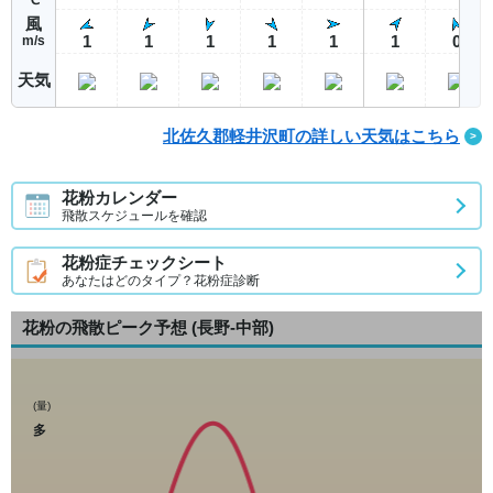
風
1
1
1
1
1
1
0
m/s
天気
北佐久郡軽井沢町の詳しい天気はこちら
花粉カレンダー
飛散スケジュールを確認
花粉症チェックシート
あなたはどのタイプ？花粉症診断
花粉の飛散ピーク予想
(長野-中部)
(量)
多