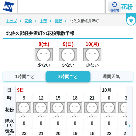
花粉
現在地
花粉カレンダー
花粉図鑑
花粉症チェックシート
花粉症ハンドブック
トップ
花粉
中部
長野
北佐久郡軽井沢町
北佐久郡軽井沢町の花粉飛散予報
8(土)
9(日)
10(月)
少ない
少ない
少ない
1時間ごと
3時間ごと
週間天気
日
9
日
10
月
時
9
12
15
18
21
0
3
花粉
少ない
少ない
少ない
少ない
少ない
少ない
少ない
降水
0
0
0
0
0
0
0
ミリ
気温
23
21
20
19
18
22
27
℃