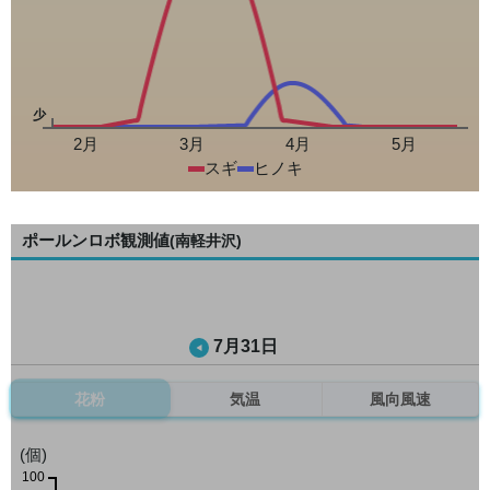
少
2月
3月
4月
5月
スギ
ヒノキ
ポールンロボ観測値
(南軽井沢)
7月31日
花粉
気温
風向風速
(個)
100