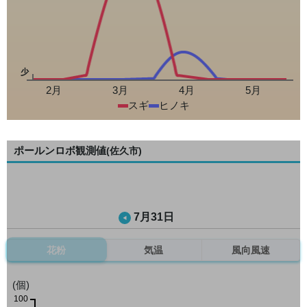
少
2月
3月
4月
5月
スギ
ヒノキ
ポールンロボ観測値
(佐久市)
7月31日
花粉
気温
風向風速
(個)
100