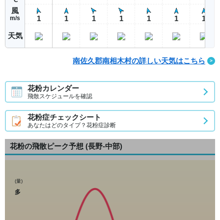
風
1
1
1
1
1
1
1
m/s
天気
南佐久郡南相木村の詳しい天気はこちら
花粉カレンダー
飛散スケジュールを確認
花粉症チェックシート
あなたはどのタイプ？花粉症診断
花粉の飛散ピーク予想
(長野-中部)
(量)
多