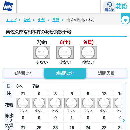
花粉
現在地
花粉カレンダー
花粉図鑑
花粉症チェックシート
花粉症ハンドブック
トップ
花粉
中部
長野
南佐久郡南相木村
南佐久郡南相木村の花粉飛散予報
7(金)
8(土)
9(日)
少ない
少ない
少ない
1時間ごと
3時間ごと
週間天気
日
6
木
7
金
時
21
0
3
6
9
12
15
花粉
少ない
少ない
少ない
少ない
少ない
少ない
少ない
降水
0
0
0
1
0
0
0
ミリ
気温
21
25
28
28
24
22
21
℃