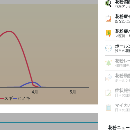
花粉図
花粉アレ
花粉症
あなたは
花粉症
＜医師・
ポール
独自の花
花粉レ
48時間
花粉飛
ポールン
症状報
月
4月
5月
日々の症
スギ
ヒノキ
マイカ
日々の症
花粉ニュー