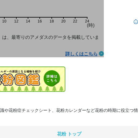
10
12
14
16
18
20
22
24
(時)
」は、最寄りのアメダス
のデータを掲載していま
詳しくはこちら
識や花粉症チェックシート、花粉カレンダーなど花粉の時期に役立つ情
花粉 トップ