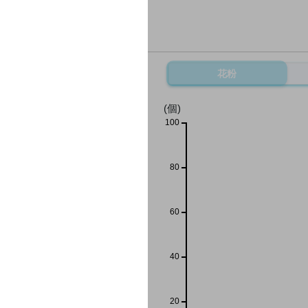
花粉
(個)
100
80
60
40
20