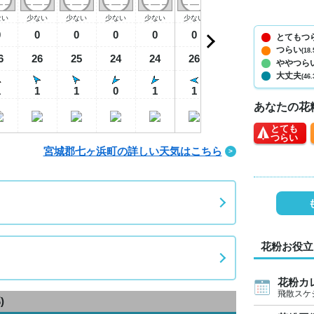
ない
少ない
少ない
少ない
少ない
少ない
少ない
少ない
少
0
0
0
0
0
0
0
0
とてもつ
つらい
(18.
6
26
25
24
24
26
26
26
2
ややつら
大丈夫
(46.
1
1
1
0
1
1
3
3
あなたの花
とても
つらい
宮城郡七ヶ浜町の詳しい天気はこちら
花粉お役立
花粉カ
飛散スケ
)