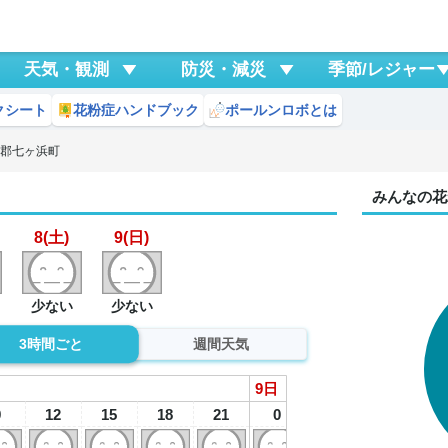
天気・観測
防災・減災
季節/レジャー
クシート
花粉症ハンドブック
ポールンロボとは
城郡七ヶ浜町
みんなの花
8(土)
9(日)
少ない
少ない
3時間ごと
週間天気
9
日
9
12
15
18
21
0
3
6