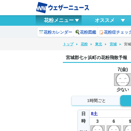
花粉メニュー
オススメ
花粉カレンダー
花粉図鑑
花粉症チェッ
トップ
花粉
東北
宮城
宮
宮城郡七ヶ浜町の花粉飛散予報
7(金)
少ない
1時間ごと
日
8
土
時
3
6