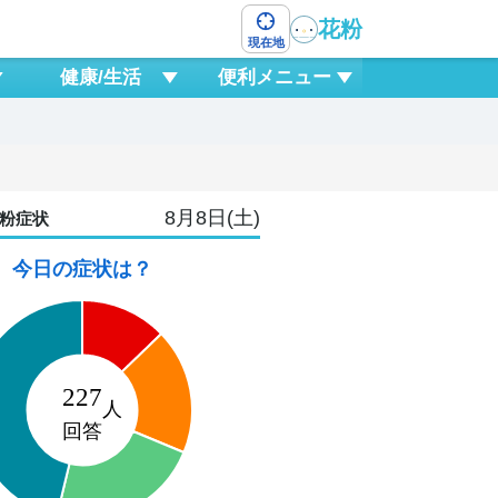
花粉
現在地
健康/生活
便利メニュー
8月8日(土)
粉症状
今日の症状は？
10
月
9
12
15
18
21
0
3
6