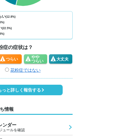
ない
少ない
少ない
少ない
少ない
少ない
少ない
少ない
少
0
0
0
0
0
0
0
0
らい
(12.8%)
5%)
5
24
23
22
22
24
25
25
2
い
(22.5%)
3%)
2
1
1
1
1
2
4
4
粉症の症状は？
やや
つらい
大丈夫
つらい
花粉症ではない
もっと詳しく報告する
ち情報
レンダー
ジュールを確認