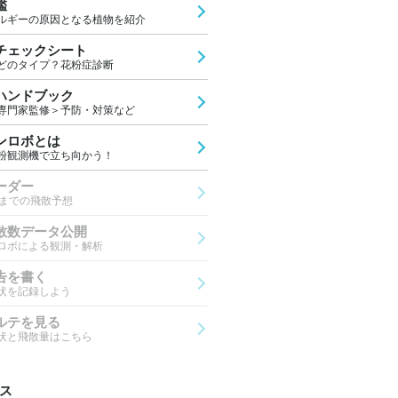
鑑
ルギーの原因となる植物を紹介
チェックシート
どのタイプ？花粉症診断
ハンドブック
専門家監修＞予防・対策など
ンロボとは
粉観測機で立ち向かう！
ーダー
先までの飛散予想
散数データ公開
ロボによる観測・解析
告を書く
状を記録しよう
ルテを見る
状と飛散量はこちら
ス