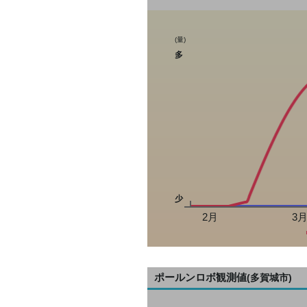
(量)
多
少
2月
3
ポールンロボ観測値
(多賀城市)