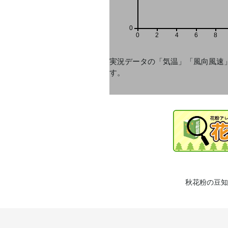
0
0
2
4
6
8
実況データの「気温」「風向風速
す。
秋花粉の豆知