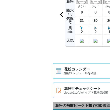
花粉
少ない
少ない
少
降水
0
0
ミリ
気温
31
30
2
℃
風
2
2
m/s
天気
花粉カレンダー
飛散スケジュールを確認
花粉症チェックシート
あなたはどのタイプ？花粉症診断
花粉の飛散ピーク予想
(宮城-東部