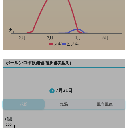
少
2月
3月
4月
5月
スギ
ヒノキ
ポールンロボ観測値
(遠田郡美里町)
7月31日
花粉
気温
風向風速
(個)
100