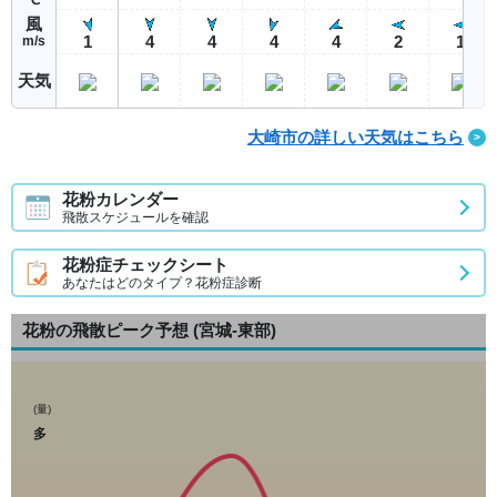
風
1
4
4
4
4
2
1
m/s
天気
大崎市の詳しい天気はこちら
花粉カレンダー
飛散スケジュールを確認
花粉症チェックシート
あなたはどのタイプ？花粉症診断
花粉の飛散ピーク予想
(宮城-東部)
(量)
多