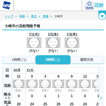
花粉
現在地
花粉カレンダー
花粉図鑑
花粉症チェックシート
花粉症ハンドブック
トップ
花粉
東北
宮城
大崎市
大崎市の花粉飛散予報
11(火)
12(水)
13(木)
少ない
少ない
少ない
1時間ごと
3時間ごと
週間天気
日
10
月
11
火
時
21
0
3
6
9
12
15
花粉
少ない
少ない
少ない
少ない
少ない
少ない
少ない
降水
0
0
1
1
1
0
1
ミリ
気温
20
24
25
26
25
24
23
℃