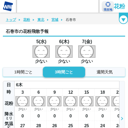
花粉
現在地
花粉カレンダー
花粉図鑑
花粉症チェックシート
花粉症ハンドブック
トップ
花粉
東北
宮城
石巻市
石巻市の花粉飛散予報
5(水)
6(木)
7(金)
少ない
少ない
少ない
1時間ごと
3時間ごと
週間天気
日
6
木
時
3
6
9
12
15
18
21
花粉
少ない
少ない
少ない
少ない
少ない
少ない
少ない
降水
0
0
0
0
0
0
0
ミリ
気温
27
28
26
25
25
24
24
℃