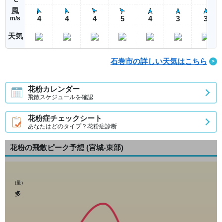
風
4
4
4
5
4
3
3
m/s
天気
石巻市の詳しい天気はこちら
花粉カレンダー
飛散スケジュールを確認
花粉症チェックシート
あなたはどのタイプ？花粉症診断
花粉の飛散ピーク予想
(宮城-東部)
(量)
多