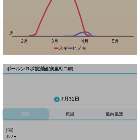
少
2月
3月
4月
5月
スギ
ヒノキ
ポールンロボ観測値
(美里町二郷)
7月31日
花粉
気温
風向風速
(個)
100