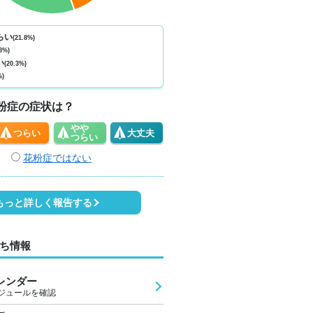
ない
少ない
少ない
少ない
少ない
少ない
少ない
少ない
少
0
0
0
0
0
0
0
0
らい
(21.8%)
8%)
0
34
34
30
26
25
23
23
2
い
(20.3%)
%)
1
0
1
2
1
1
1
1
粉症の症状は？
やや
つらい
大丈夫
つらい
花粉症ではない
もっと詳しく報告する
ち情報
レンダー
ジュールを確認