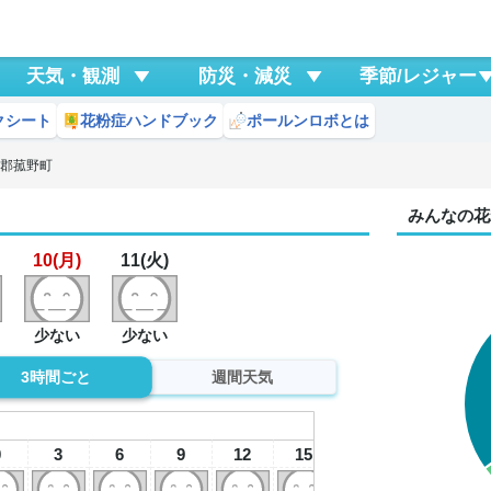
天気・観測
防災・減災
季節/レジャー
クシート
花粉症ハンドブック
ポールンロボとは
重郡菰野町
みんなの花
10(月)
11(火)
少ない
少ない
3時間ごと
週間天気
10
0
3
6
9
12
15
18
21