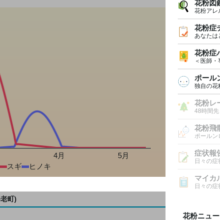
花粉図
花粉アレ
花粉症
あなたは
花粉症
＜医師・
ポール
独自の花
花粉レ
48時間
花粉飛
ポールン
症状報
月
4月
5月
日々の症
スギ
ヒノキ
マイカ
日々の症
老町)
花粉ニュー