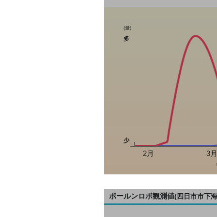
(量)
多
少
2月
3
ポールンロボ観測値
(四日市市下海