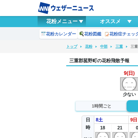
花粉メニュー
オススメ
花粉カレンダー
花粉図鑑
花粉症チェッ
トップ
花粉
中部
三重
三
三重郡菰野町の花粉飛散予報
9(日)
少ない
1時間ごと
日
8
土
9
日
時
18
21