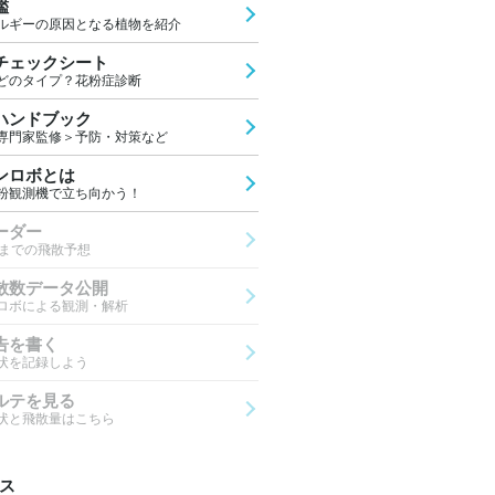
鑑
ルギーの原因となる植物を紹介
チェックシート
どのタイプ？花粉症診断
ハンドブック
専門家監修＞予防・対策など
ンロボとは
粉観測機で立ち向かう！
ーダー
先までの飛散予想
散数データ公開
ロボによる観測・解析
告を書く
状を記録しよう
ルテを見る
状と飛散量はこちら
ス