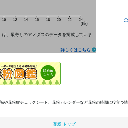
10
12
14
16
18
20
22
24
(時)
」は、最寄りのアメダス
のデータを掲載していま
詳しくはこちら
識や花粉症チェックシート、花粉カレンダーなど花粉の時期に役立つ情
花粉 トップ