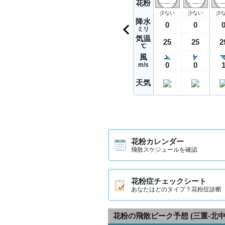
花粉
少ない
少ない
少
降水
0
0
ミリ
気温
25
25
2
℃
風
0
0
m/s
天気
花粉カレンダー
飛散スケジュールを確認
花粉症チェックシート
あなたはどのタイプ？花粉症診断
花粉の飛散ピーク予想
(三重-北中