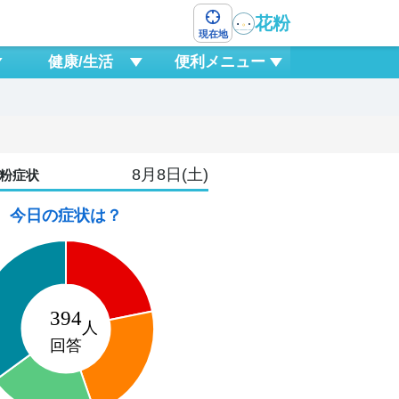
花粉
現在地
健康/生活
便利メニュー
8月8日(土)
粉症状
今日の症状は？
月
11
0
3
6
9
12
15
18
21