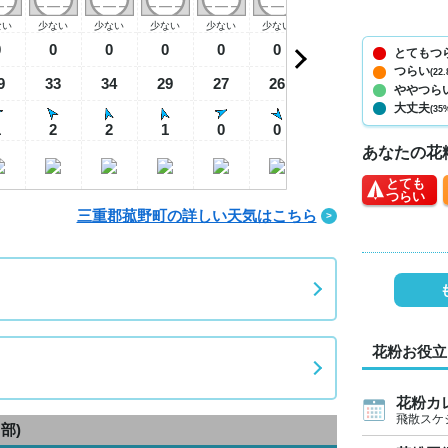
ない
少ない
少ない
少ない
少ない
少ない
少ない
少ない
少
0
0
0
0
0
0
0
0
とてもつ
つらい
(22.
9
33
34
29
27
26
25
25
3
ややつら
大丈夫
(35
1
2
2
1
0
0
0
0
あなたの花
とても
つらい
三重郡菰野町の詳しい天気はこちら
花粉お役立
花粉カ
飛散スケ
部)