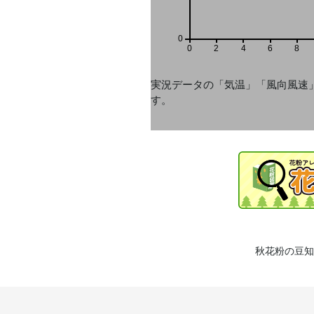
0
0
2
4
6
8
実況データの「気温」「風向風速
す。
秋花粉の豆知