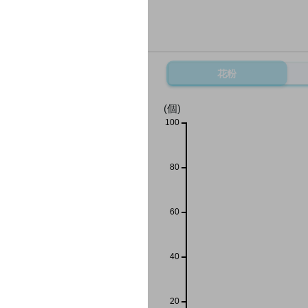
花粉
(個)
100
80
60
40
20