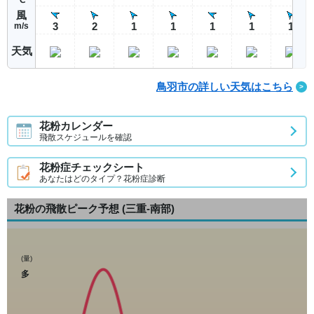
風
3
2
1
1
1
1
1
m/s
天気
鳥羽市の詳しい天気はこちら
花粉カレンダー
飛散スケジュールを確認
花粉症チェックシート
あなたはどのタイプ？花粉症診断
花粉の飛散ピーク予想
(三重-南部)
(量)
多