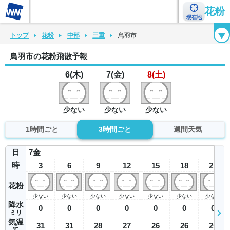
花粉
現在地
花粉カレンダー
花粉図鑑
花粉症チェックシート
花粉症ハンドブック
トップ
花粉
中部
三重
鳥羽市
鳥羽市の花粉飛散予報
6(木)
7(金)
8(土)
少ない
少ない
少ない
1時間ごと
3時間ごと
週間天気
日
7
金
時
3
6
9
12
15
18
21
花粉
少ない
少ない
少ない
少ない
少ない
少ない
少ない
降水
0
0
0
0
0
0
0
ミリ
気温
31
31
28
27
26
26
25
℃