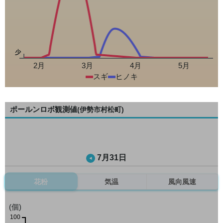
少
2月
3月
4月
5月
スギ
ヒノキ
ポールンロボ観測値
(伊勢市村松町)
7月31日
花粉
気温
風向風速
(個)
100