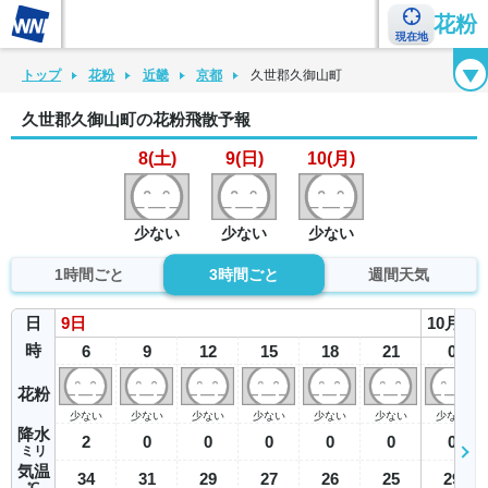
花粉
現在地
花粉カレンダー
花粉図鑑
花粉症チェックシート
花粉症ハンドブック
トップ
花粉
近畿
京都
久世郡久御山町
久世郡久御山町の花粉飛散予報
8(土)
9(日)
10(月)
少ない
少ない
少ない
1時間ごと
3時間ごと
週間天気
日
9
日
10
月
時
6
9
12
15
18
21
0
花粉
少ない
少ない
少ない
少ない
少ない
少ない
少ない
降水
2
0
0
0
0
0
0
ミリ
気温
34
31
29
27
26
25
29
℃