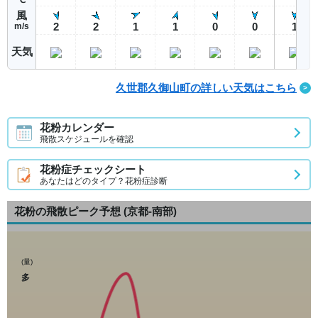
風
2
2
1
1
0
0
1
m/s
天気
久世郡久御山町の詳しい天気はこちら
花粉カレンダー
飛散スケジュールを確認
花粉症チェックシート
あなたはどのタイプ？花粉症診断
花粉の飛散ピーク予想
(京都-南部)
(量)
多