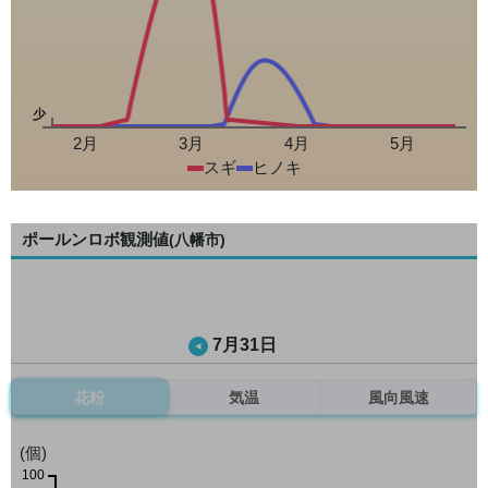
少
2月
3月
4月
5月
スギ
ヒノキ
ポールンロボ観測値
(八幡市)
7月31日
花粉
気温
風向風速
(個)
100