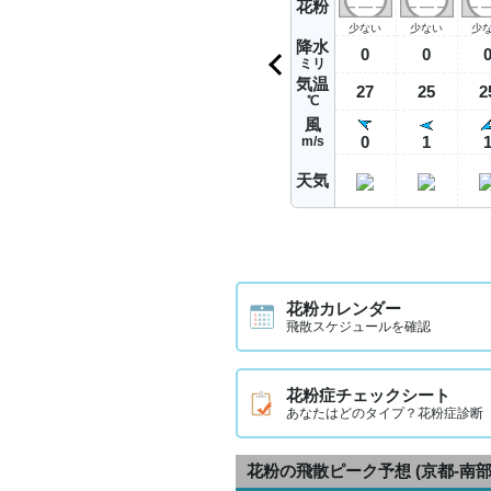
花粉
少ない
少ない
少
降水
0
0
ミリ
気温
27
25
2
℃
風
0
1
m/s
天気
花粉カレンダー
飛散スケジュールを確認
花粉症チェックシート
あなたはどのタイプ？花粉症診断
花粉の飛散ピーク予想
(京都-南部