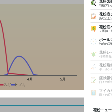
花粉図
花粉アレ
花粉症
あなたは
花粉症
＜医師・
ポール
独自の花
花粉レ
48時間
花粉飛
ポールン
症状報
月
4月
5月
日々の症
スギ
ヒノキ
マイカ
日々の症
花粉ニュー