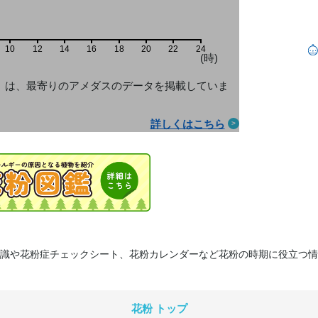
10
12
14
16
18
20
22
24
(時)
」は、最寄りのアメダス
のデータを掲載していま
詳しくはこちら
識や花粉症チェックシート、花粉カレンダーなど花粉の時期に役立つ情
花粉 トップ