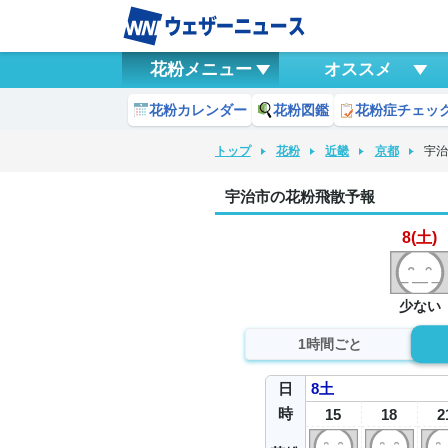
花粉メニュー
オススメ
花粉カレンダー
花粉図鑑
花粉症チェッ
トップ
花粉
近畿
京都
宇
宇治市の花粉飛散予報
8(土)
少ない
1時間ごと
日
8
土
時
15
18
2