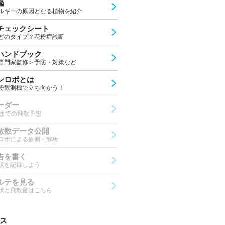
鑑
ルギーの原因となる植物を紹介
チェックシート
どのタイプ？花粉症診断
ハンドブック
専門家監修＞予防・対策など
ンロボとは
粉観測機で立ち向かう！
ーダー
先までの飛散予想
散数データ公開
ロボによる観測・解析
告を書く
状を記録しよう
ルテを見る
状と飛散量はこちら
ス