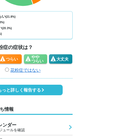
ない
少ない
少ない
少ない
少ない
少ない
少ない
少ない
少
0
0
0
0
0
0
0
0
らい
(21.8%)
8%)
5
29
33
33
29
26
24
23
2
い
(20.3%)
%)
0
1
1
4
4
3
2
1
粉症の症状は？
やや
つらい
大丈夫
つらい
花粉症ではない
もっと詳しく報告する
ち情報
レンダー
ジュールを確認