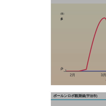
(量)
多
少
2月
3
ポールンロボ観測値
(宇治市)