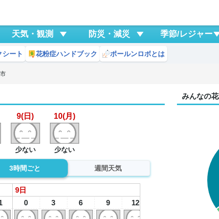
天気・観測
防災・減災
季節/レジャー
クシート
花粉症ハンドブック
ポールンロボとは
治市
みんなの花
9(日)
10(月)
少ない
少ない
3時間ごと
週間天気
9
日
1
0
3
6
9
12
15
18
2