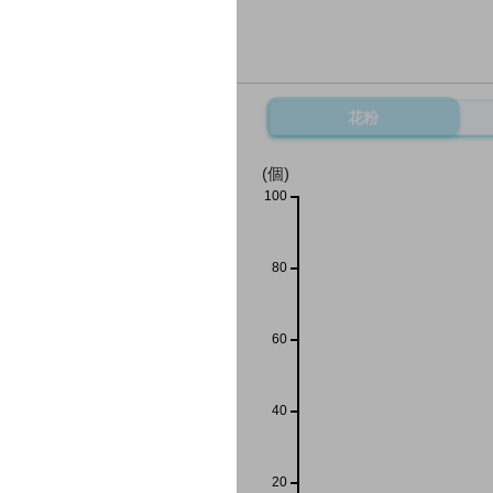
花粉
(個)
100
80
60
40
20