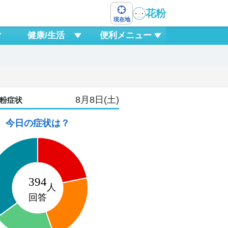
花粉
現在地
健康/生活
便利メニュー
8月8日(土)
粉症状
今日の症状は？
10
月
1
0
3
6
9
12
15
18
2