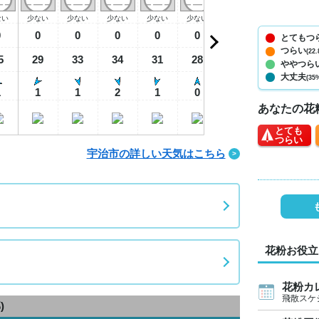
ない
少ない
少ない
少ない
少ない
少ない
少ない
少ない
少
0
0
0
0
0
0
0
0
とてもつ
つらい
(22.
5
29
33
34
31
28
27
25
2
ややつら
大丈夫
(35
1
1
1
2
1
0
0
0
あなたの花
とても
つらい
宇治市の詳しい天気はこちら
花粉お役立
花粉カ
飛散スケ
)