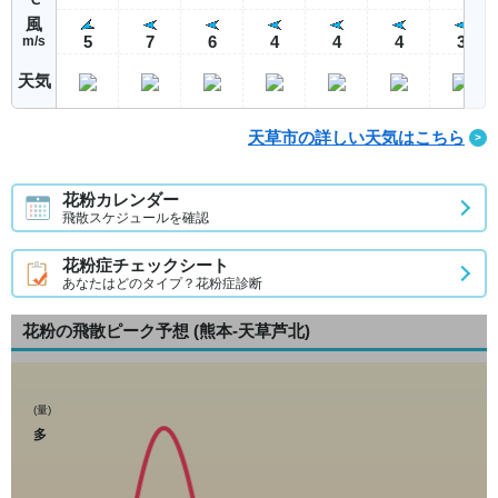
風
5
7
6
4
4
4
3
m/s
天気
天草市の詳しい天気はこちら
花粉カレンダー
飛散スケジュールを確認
花粉症チェックシート
あなたはどのタイプ？花粉症診断
花粉の飛散ピーク予想
(熊本-天草芦北)
(量)
多