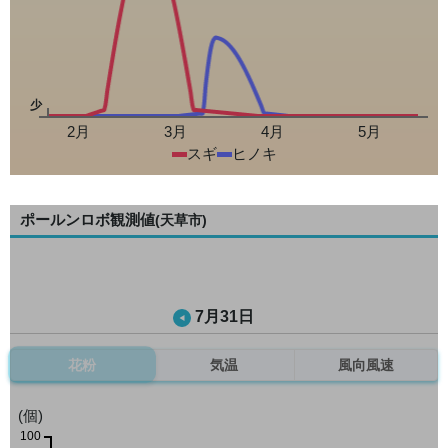
少
2月
3月
4月
5月
スギ
ヒノキ
ポールンロボ観測値
(天草市)
7月31日
花粉
気温
風向風速
(個)
100