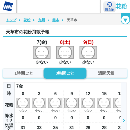
花粉
現在地
花粉カレンダー
花粉図鑑
花粉症チェックシート
花粉症ハンドブック
トップ
花粉
九州
熊本
天草市
天草市の花粉飛散予報
7(金)
8(土)
9(日)
少ない
少ない
少ない
1時間ごと
3時間ごと
週間天気
日
7
金
時
0
3
6
9
12
15
18
花粉
少ない
少ない
少ない
少ない
少ない
少ない
少ない
降水
0
0
0
0
0
0
0
ミリ
気温
31
33
35
31
29
28
28
℃