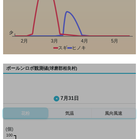
少
2月
3月
4月
5月
スギ
ヒノキ
ポールンロボ観測値
(球磨郡相良村)
7月31日
花粉
気温
風向風速
(個)
100