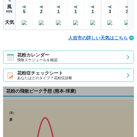
風
5
2
1
1
1
3
3
m/s
天気
人吉市の詳しい天気はこちら
花粉カレンダー
飛散スケジュールを確認
花粉症チェックシート
あなたはどのタイプ？花粉症診断
花粉の飛散ピーク予想
(熊本-球磨)
(量)
多