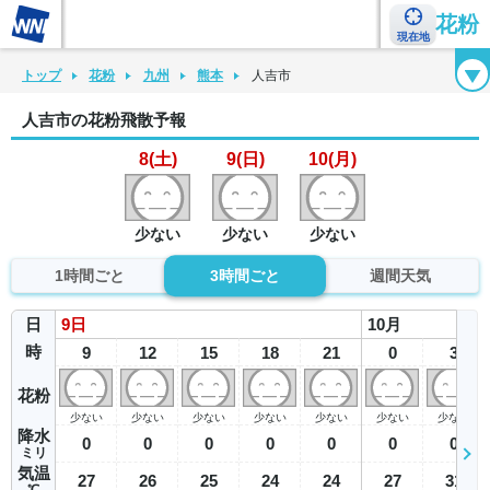
花粉
現在地
花粉カレンダー
花粉図鑑
花粉症チェックシート
花粉症ハンドブック
トップ
花粉
九州
熊本
人吉市
人吉市の花粉飛散予報
8(土)
9(日)
10(月)
少ない
少ない
少ない
1時間ごと
3時間ごと
週間天気
日
9
日
10
月
時
9
12
15
18
21
0
3
花粉
少ない
少ない
少ない
少ない
少ない
少ない
少ない
降水
0
0
0
0
0
0
0
ミリ
気温
27
26
25
24
24
27
31
℃