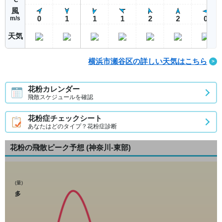
風
0
1
1
1
2
2
0
m/s
天気
横浜市瀬谷区の詳しい天気はこちら
花粉カレンダー
飛散スケジュールを確認
花粉症チェックシート
あなたはどのタイプ？花粉症診断
花粉の飛散ピーク予想
(神奈川-東部)
(量)
多