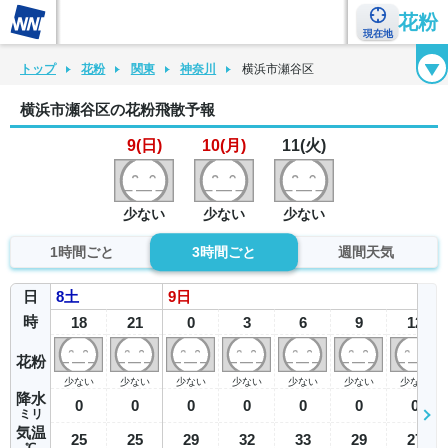
花粉
現在地
花粉カレンダー
花粉図鑑
花粉症チェックシート
花粉症ハンドブック
トップ
花粉
関東
神奈川
横浜市瀬谷区
横浜市瀬谷区の花粉飛散予報
9(日)
10(月)
11(火)
少ない
少ない
少ない
1時間ごと
3時間ごと
週間天気
日
8
土
9
日
時
18
21
0
3
6
9
12
花粉
少ない
少ない
少ない
少ない
少ない
少ない
少ない
降水
0
0
0
0
0
0
0
ミリ
気温
25
25
29
32
33
29
27
℃