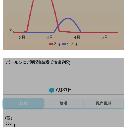
少
2月
3月
4月
5月
スギ
ヒノキ
ポールンロボ観測値
(横浜市瀬谷区)
7月31日
花粉
気温
風向風速
(個)
100