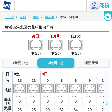
花粉
現在地
花粉カレンダー
花粉図鑑
花粉症チェックシート
花粉症ハンドブック
トップ
花粉
関東
神奈川
横浜市港北区
横浜市港北区の花粉飛散予報
9(日)
10(月)
11(火)
少ない
少ない
少ない
1時間ごと
3時間ごと
週間天気
日
8
土
9
日
時
18
21
0
3
6
9
12
花粉
少ない
少ない
少ない
少ない
少ない
少ない
少ない
降水
0
0
0
0
0
0
0
ミリ
気温
26
25
29
32
34
29
27
℃