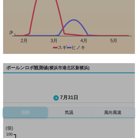
少
2月
3月
4月
5月
スギ
ヒノキ
ポールンロボ観測値
(横浜市港北区新横浜)
7月31日
花粉
気温
風向風速
(個)
100