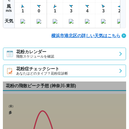
風
1
0
1
3
4
3
2
m/s
天気
横浜市港北区の詳しい天気はこちら
花粉カレンダー
飛散スケジュールを確認
花粉症チェックシート
あなたはどのタイプ？花粉症診断
花粉の飛散ピーク予想
(神奈川-東部)
(量)
多