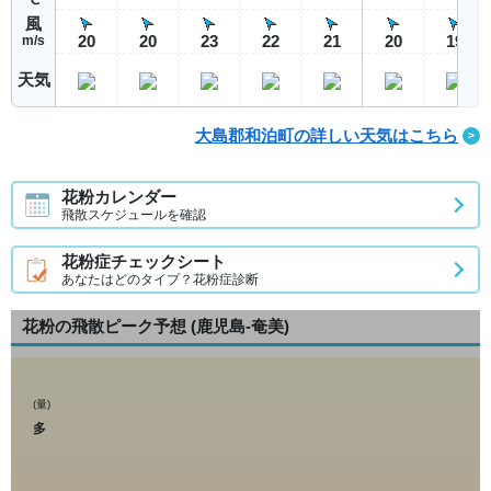
風
20
20
23
22
21
20
19
m/s
天気
大島郡和泊町の詳しい天気はこちら
花粉カレンダー
飛散スケジュールを確認
花粉症チェックシート
あなたはどのタイプ？花粉症診断
花粉の飛散ピーク予想
(鹿児島-奄美)
(量)
多