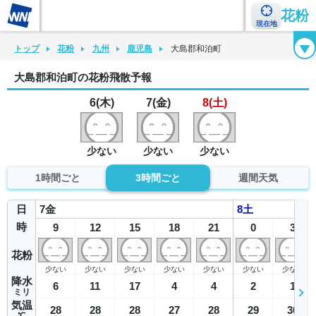
花粉
現在地
花粉カレンダー
花粉図鑑
花粉症チェックシート
花粉症ハンドブック
トップ
花粉
九州
鹿児島
大島郡和泊町
大島郡和泊町の花粉飛散予報
6(木)
7(金)
8(土)
少ない
少ない
少ない
1時間ごと
3時間ごと
週間天気
日
7
金
8
土
時
9
12
15
18
21
0
3
花粉
少ない
少ない
少ない
少ない
少ない
少ない
少ない
降水
6
11
17
4
4
2
1
ミリ
気温
28
28
28
27
28
29
30
℃