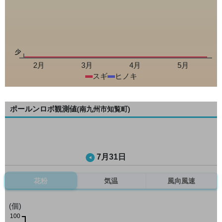
少
2月
3月
4月
5月
スギ
ヒノキ
ポールンロボ観測値
(南九州市知覧町)
7月31日
花粉
気温
風向風速
(個)
100