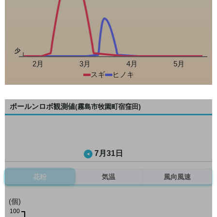
少
2月
3月
4月
5月
スギ
ヒノキ
ポールンロボ観測値
(霧島市牧園町宿窪田)
7月31日
花粉
気温
風向風速
(個)
100