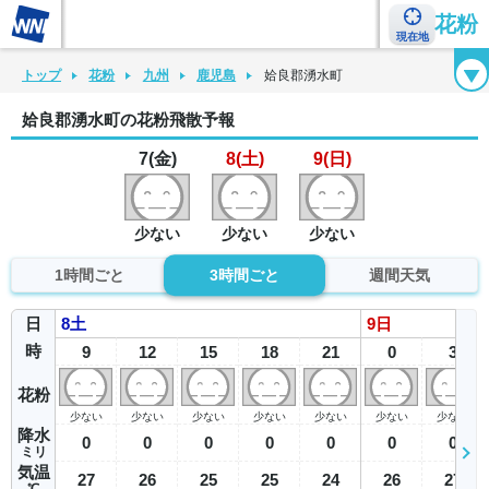
花粉
現在地
花粉カレンダー
花粉図鑑
花粉症チェックシート
花粉症ハンドブック
トップ
花粉
九州
鹿児島
姶良郡湧水町
姶良郡湧水町の花粉飛散予報
7(金)
8(土)
9(日)
少ない
少ない
少ない
1時間ごと
3時間ごと
週間天気
日
8
土
9
日
時
9
12
15
18
21
0
3
花粉
少ない
少ない
少ない
少ない
少ない
少ない
少ない
降水
0
0
0
0
0
0
0
ミリ
気温
27
26
25
25
24
26
27
℃