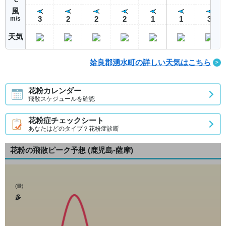
風
3
2
2
2
1
1
3
m/s
天気
姶良郡湧水町の詳しい天気はこちら
花粉カレンダー
飛散スケジュールを確認
花粉症チェックシート
あなたはどのタイプ？花粉症診断
花粉の飛散ピーク予想
(鹿児島-薩摩)
(量)
多