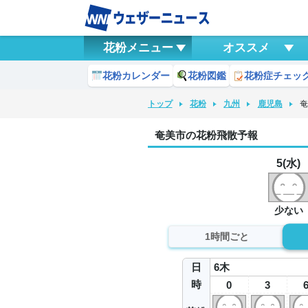
花粉メニュー
オススメ
花粉カレンダー
花粉図鑑
花粉症チェッ
トップ
花粉
九州
鹿児島
奄美市の花粉飛散予報
5(水)
少ない
1時間ごと
日
6
木
時
0
3