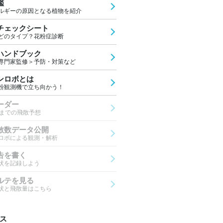
鑑
ルギーの原因となる植物を紹介
チェックシート
どのタイプ？花粉症診断
ハンドブック
専門家監修＞予防・対策など
ンロボとは
粉観測機で立ち向かう！
ーダー
先までの飛散予想
散数データ公開
ロボによる観測・解析
告を書く
状を記録しよう
ルテを見る
状と飛散量はこちら
ス