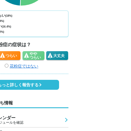
ない
少ない
少ない
少ない
少ない
少ない
少ない
少ない
少
9
1
1
1
1
1
1
0
らい
(18%)
4%)
9
30
29
29
28
28
30
32
3
い
(16.4%)
2%)
7
15
15
13
12
11
10
9
粉症の症状は？
やや
つらい
大丈夫
つらい
花粉症ではない
もっと詳しく報告する
ち情報
レンダー
ジュールを確認