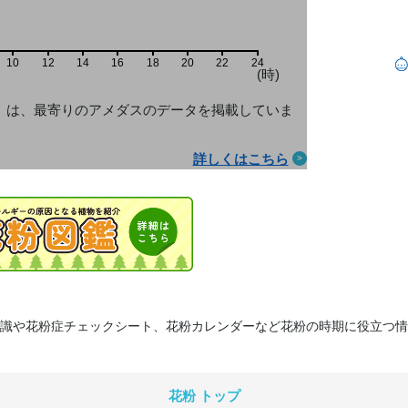
10
12
14
16
18
20
22
24
(時)
」は、最寄りのアメダス
のデータを掲載していま
詳しくはこちら
識や花粉症チェックシート、花粉カレンダーなど花粉の時期に役立つ情
花粉 トップ