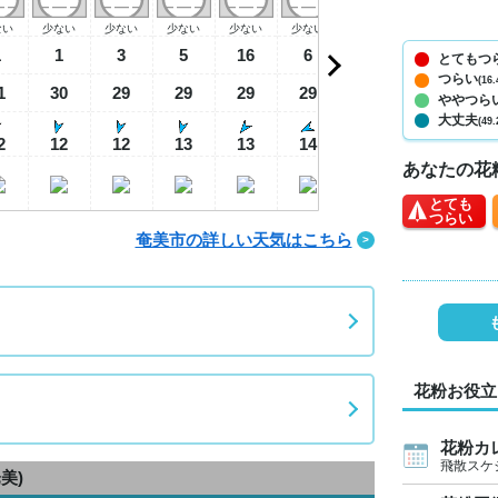
ない
少ない
少ない
少ない
少ない
少ない
少ない
少ない
少
1
1
3
5
16
6
6
10
とてもつ
つらい
(16.
1
30
29
29
29
29
29
29
2
ややつら
大丈夫
(49.
2
12
12
13
13
14
15
16
1
あなたの花
とても
つらい
奄美市の詳しい天気はこちら
花粉お役立
花粉カ
飛散スケ
美)