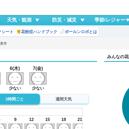
天気・観測
防災・減災
季節/レジャー
クシート
花粉症ハンドブック
ポールンロボとは
奄美市
みんなの花
6(木)
7(金)
少ない
少ない
3時間ごと
週間天気
7
金
6
9
12
15
18
21
0
3