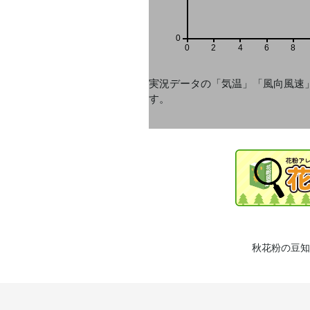
0
0
2
4
6
8
実況データの「気温」「風向風速
す。
秋花粉の豆知