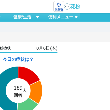
花粉
現在地
健康/生活
便利メニュー
8月6日(木)
粉症状
今日の症状は？
8
土
6
9
12
15
18
21
0
3