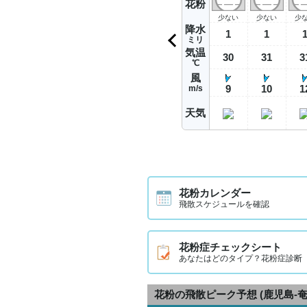
花粉
少ない
少ない
少
降水
1
1
ミリ
気温
30
31
3
℃
風
9
10
1
m/s
天気
花粉カレンダー
飛散スケジュールを確認
花粉症チェックシート
あなたはどのタイプ？花粉症診断
花粉の飛散ピーク予想
(鹿児島-奄