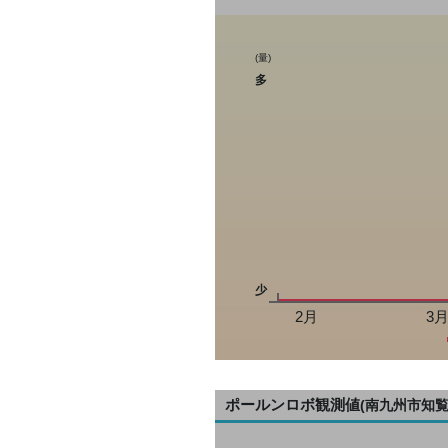
(量)
多
少
2月
3
ポールンロボ観測値
(南九州市知覧