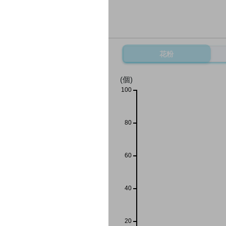
花粉
(個)
100
80
60
40
20