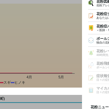
花粉図
花粉アレ
花粉症
あなたは
花粉症
＜医師・
ポール
独自の花
花粉レ
48時間
花粉飛
ポールン
症状報
月
4月
5月
日々の症
スギ
ヒノキ
マイカ
日々の症
町)
花粉ニュー