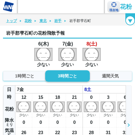
花粉
現在地
花粉カレンダー
花粉図鑑
花粉症チェックシート
花粉症ハンドブック
トップ
花粉
東北
岩手
岩手郡雫石町
岩手郡雫石町の花粉飛散予報
6(木)
7(金)
8(土)
少ない
少ない
少ない
1時間ごと
3時間ごと
週間天気
日
7
金
8
土
時
12
15
18
21
0
3
6
花粉
少ない
少ない
少ない
少ない
少ない
少ない
少ない
降水
0
0
0
0
0
0
0
ミリ
気温
26
23
22
23
28
31
31
℃