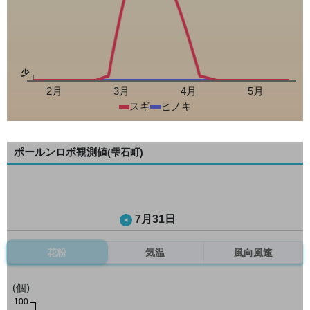
少
2月
3月
4月
5月
スギ
ヒノキ
ポールンロボ観測値
(雫石町)
7月31日
花粉
気温
風向風速
(個)
100