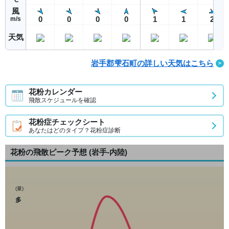
風
0
0
0
0
1
1
2
m/s
天気
岩手郡雫石町の詳しい天気はこちら
花粉カレンダー
飛散スケジュールを確認
花粉症チェックシート
あなたはどのタイプ？花粉症診断
花粉の飛散ピーク予想
(岩手-内陸)
(量)
多