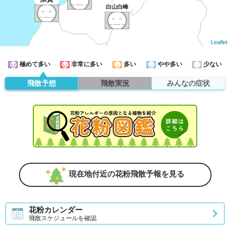
白山白峰
Leaflet
極めて多い
非常に多い
多い
やや多い
少ない
飛散予想
飛散実況
みんなの症状
現在地付近の花粉飛散予報を見る
花粉カレンダー
飛散スケジュールを確認