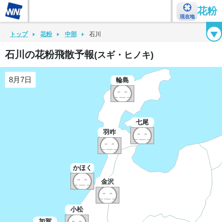
花粉
現在地
花粉カレンダー
花粉図鑑
花粉症チェックシート
花粉症ハンドブック
トップ
花粉
中部
石川
石川の花粉飛散予報
(スギ・ヒノキ)
8月7日
輪島
七尾
羽咋
かほく
金沢
小松
加賀