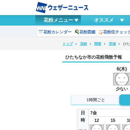
花粉メニュー
オススメ
花粉カレンダー
花粉図鑑
花粉症チェッ
トップ
花粉
関東
茨城
ひ
ひたちなか市の花粉飛散予報
6(木)
少ない
1時間ごと
日
7
金
時
12
15
1