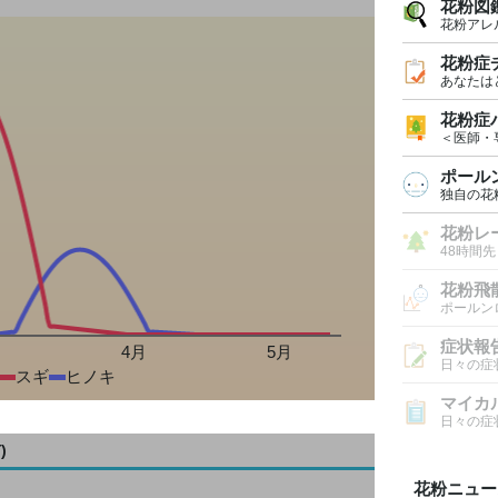
花粉図
花粉アレ
花粉症
あなたは
花粉症
＜医師・
ポール
独自の花
花粉レ
48時間
花粉飛
ポールン
症状報
月
4月
5月
日々の症
スギ
ヒノキ
マイカ
日々の症
)
花粉ニュー