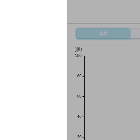
花粉
(個)
100
80
60
40
20