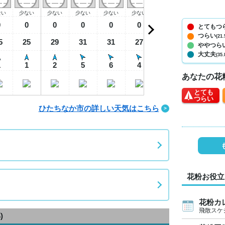
ない
少ない
少ない
少ない
少ない
少ない
少ない
少ない
少
0
0
0
0
0
0
0
0
とてもつ
つらい
(21.
5
25
29
31
31
27
26
24
2
ややつら
大丈夫
(35.
1
1
2
5
6
4
2
0
あなたの花
とても
つらい
ひたちなか市の詳しい天気はこちら
花粉お役立
花粉カ
飛散スケ
)