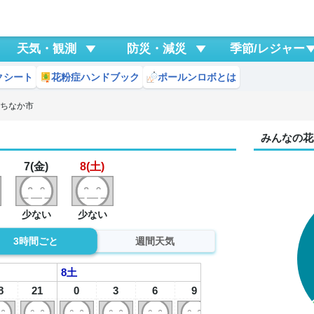
天気・観測
防災・減災
季節/レジャー
クシート
花粉症ハンドブック
ポールンロボとは
たちなか市
みんなの花
7(金)
8(土)
少ない
少ない
3時間ごと
週間天気
8
土
8
21
0
3
6
9
12
15
1