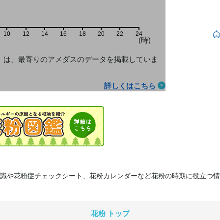
10
12
14
16
18
20
22
24
(時)
」は、最寄りのアメダス
のデータを掲載していま
詳しくはこちら
識や花粉症チェックシート、花粉カレンダーなど花粉の時期に役立つ情
花粉 トップ