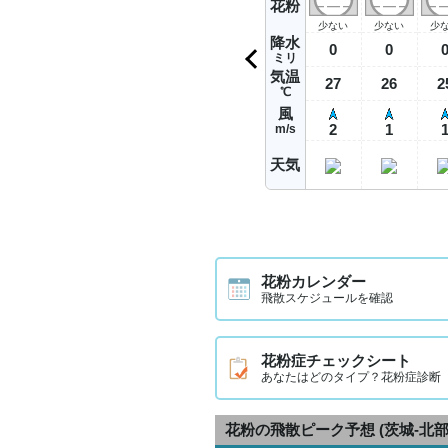
花粉
少ない
少ない
少
降水
0
0
ミリ
気温
27
26
2
℃
風
2
1
m/s
天気
花粉カレンダー
飛散スケジュールを確認
花粉症チェックシート
あなたはどのタイプ？花粉症診断
花粉の飛散ピーク予想
(茨城-北部