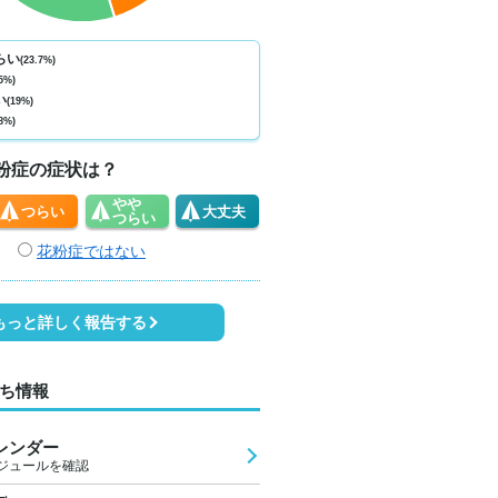
ない
少ない
少ない
少ない
少ない
少ない
少ない
少ない
少
0
0
0
0
0
0
0
0
らい
(23.7%)
5%)
4
23
28
30
29
25
24
24
2
い
(19%)
8%)
0
0
1
4
4
4
3
1
粉症の症状は？
やや
つらい
大丈夫
つらい
花粉症ではない
もっと詳しく報告する
ち情報
レンダー
ジュールを確認