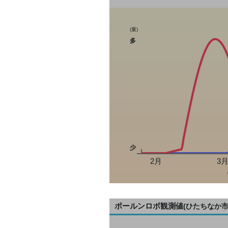
(量)
多
少
2月
3
ポールンロボ観測値
(ひたちなか市