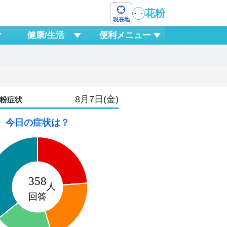
花粉
現在地
健康/生活
便利メニュー
8月7日(金)
粉症状
今日の症状は？
9
日
8
21
0
3
6
9
12
15
1