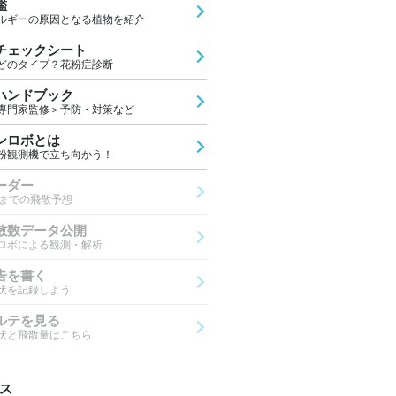
鑑
ルギーの原因となる植物を紹介
チェックシート
どのタイプ？花粉症診断
ハンドブック
専門家監修＞予防・対策など
ンロボとは
粉観測機で立ち向かう！
ーダー
先までの飛散予想
散数データ公開
ロボによる観測・解析
告を書く
状を記録しよう
ルテを見る
状と飛散量はこちら
ス