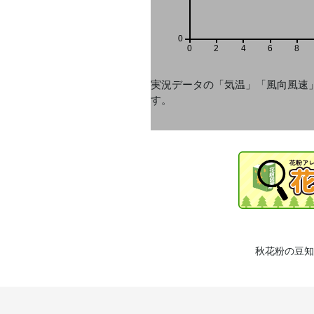
0
0
2
4
6
8
実況データの「気温」「風向風速
す。
秋花粉の豆知