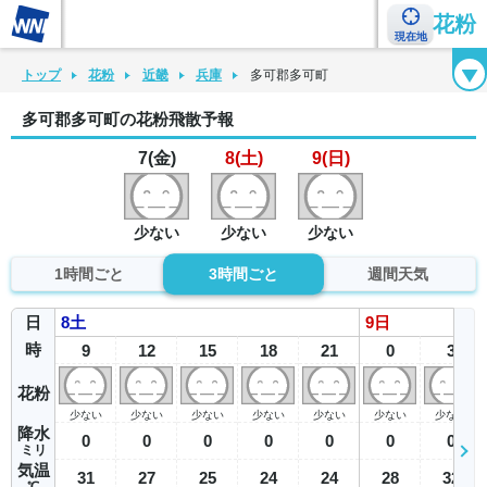
花粉
現在地
花粉カレンダー
花粉図鑑
花粉症チェックシート
花粉症ハンドブック
トップ
花粉
近畿
兵庫
多可郡多可町
多可郡多可町の花粉飛散予報
7(金)
8(土)
9(日)
少ない
少ない
少ない
1時間ごと
3時間ごと
週間天気
日
8
土
9
日
時
9
12
15
18
21
0
3
花粉
少ない
少ない
少ない
少ない
少ない
少ない
少ない
降水
0
0
0
0
0
0
0
ミリ
気温
31
27
25
24
24
28
32
℃