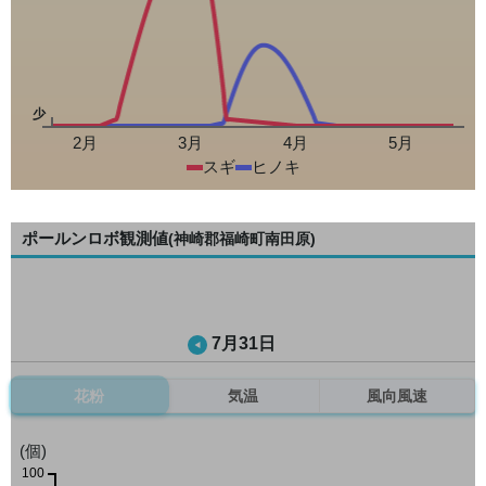
少
2月
3月
4月
5月
スギ
ヒノキ
ポールンロボ観測値
(神崎郡福崎町南田原)
7月31日
花粉
気温
風向風速
(個)
100