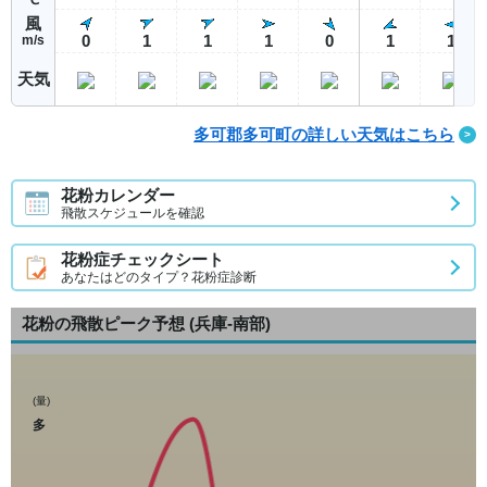
風
0
1
1
1
0
1
1
m/s
天気
多可郡多可町の詳しい天気はこちら
花粉カレンダー
飛散スケジュールを確認
花粉症チェックシート
あなたはどのタイプ？花粉症診断
花粉の飛散ピーク予想
(兵庫-南部)
(量)
多