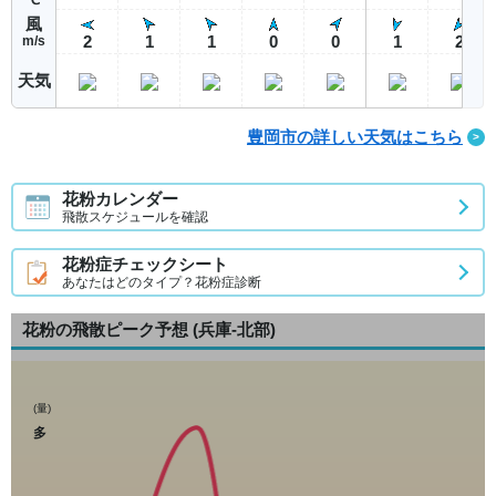
風
2
1
1
0
0
1
2
m/s
天気
豊岡市の詳しい天気はこちら
花粉カレンダー
飛散スケジュールを確認
花粉症チェックシート
あなたはどのタイプ？花粉症診断
花粉の飛散ピーク予想
(兵庫-北部)
(量)
多