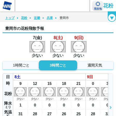
花粉
現在地
花粉カレンダー
花粉図鑑
花粉症チェックシート
花粉症ハンドブック
トップ
花粉
近畿
兵庫
豊岡市
豊岡市の花粉飛散予報
7(金)
8(土)
9(日)
少ない
少ない
少ない
1時間ごと
3時間ごと
週間天気
日
8
土
9
日
時
9
12
15
18
21
0
3
花粉
少ない
少ない
少ない
少ない
少ない
少ない
少ない
降水
1
0
0
0
0
0
0
ミリ
気温
31
28
27
26
25
28
32
℃