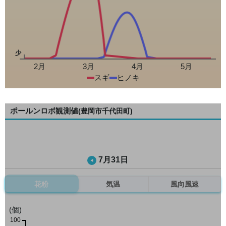
少
2月
3月
4月
5月
スギ
ヒノキ
ポールンロボ観測値
(豊岡市千代田町)
7月31日
花粉
気温
風向風速
(個)
100