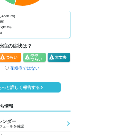
ない
少ない
少ない
少ない
少ない
少ない
少ない
少ない
少
0
0
0
0
0
0
0
0
らい
(34.7%)
6%)
3
35
31
29
29
28
28
29
3
い
(12.8%)
%)
4
5
5
3
3
2
2
3
粉症の症状は？
やや
つらい
大丈夫
つらい
花粉症ではない
もっと詳しく報告する
ち情報
レンダー
ジュールを確認