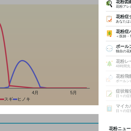
花粉図
花粉アレ
花粉症
あなたは
花粉症
＜医師・
ポール
独自の花
花粉レ
48時間
花粉飛
ポールン
症状報
月
4月
5月
日々の症
スギ
ヒノキ
マイカ
日々の症
花粉ニュー