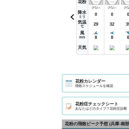
花粉
少ない
少ない
少
降水
0
0
ミリ
気温
29
32
3
℃
風
8
8
m/s
天気
花粉カレンダー
飛散スケジュールを確認
花粉症チェックシート
あなたはどのタイプ？花粉症診断
花粉の飛散ピーク予想
(兵庫-南部