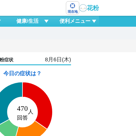
花粉
現在地
健康/生活
便利メニュー
8月6日(木)
粉症状
今日の症状は？
9
日
3
6
9
12
15
18
21
0