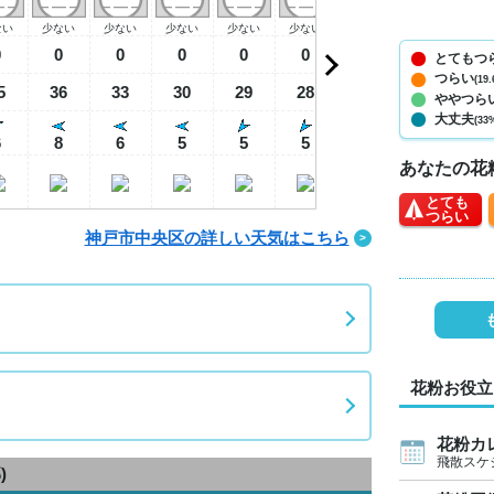
ない
少ない
少ない
少ない
少ない
少ない
少ない
少ない
少
0
0
0
0
0
0
0
0
とてもつ
つらい
(19.
5
36
33
30
29
28
28
31
3
ややつら
大丈夫
(33
6
8
6
5
5
5
5
5
あなたの花
とても
つらい
神戸市中央区の詳しい天気はこちら
花粉お役立
花粉カ
飛散スケ
)