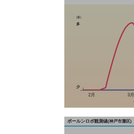
(量)
多
少
2月
3
ポールンロボ観測値
(神戸市灘区)