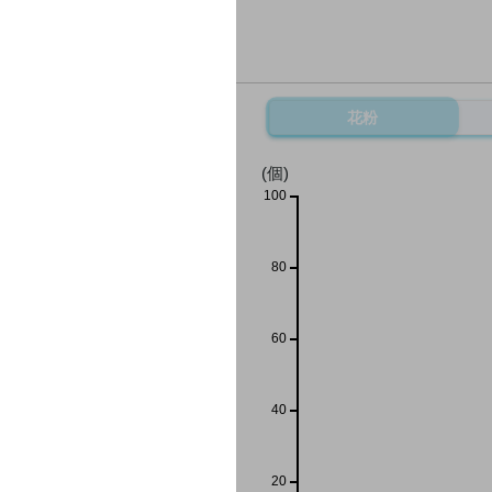
花粉
(個)
100
80
60
40
20