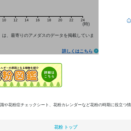
10
12
14
16
18
20
22
24
(時)
」は、最寄りのアメダス
のデータを掲載していま
詳しくはこちら
識や花粉症チェックシート、花粉カレンダーなど花粉の時期に役立つ情
花粉 トップ