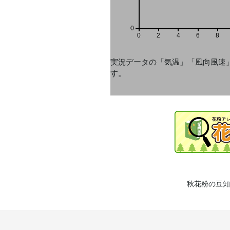
0
0
2
4
6
8
実況データの「気温」「風向風速
す。
秋花粉の豆知