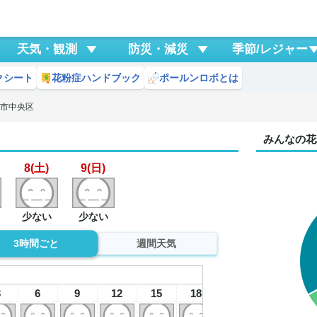
天気・観測
防災・減災
季節/レジャー
クシート
花粉症ハンドブック
ポールンロボとは
戸市中央区
みんなの花
8(土)
9(日)
少ない
少ない
3時間ごと
週間天気
8
土
3
6
9
12
15
18
21
0