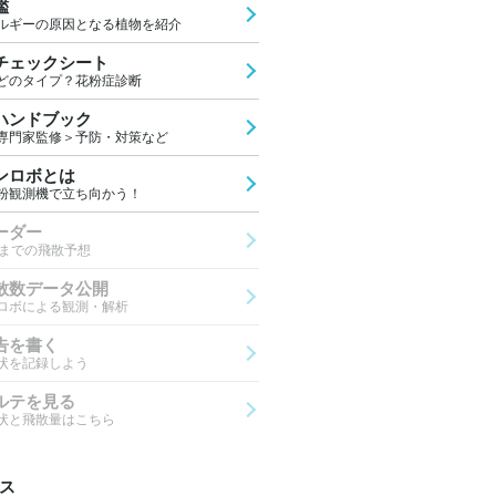
鑑
ルギーの原因となる植物を紹介
チェックシート
どのタイプ？花粉症診断
ハンドブック
専門家監修＞予防・対策など
ンロボとは
粉観測機で立ち向かう！
ーダー
先までの飛散予想
散数データ公開
ロボによる観測・解析
告を書く
状を記録しよう
ルテを見る
状と飛散量はこちら
ス