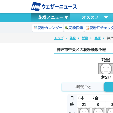
花粉メニュー
オススメ
花粉カレンダー
花粉図鑑
花粉症チェッ
トップ
花粉
近畿
兵庫
神
神戸市中央区の花粉飛散予報
7(金)
少ない
1時間ごと
日
6
木
7
金
時
21
0