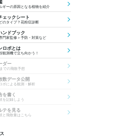
鑑
ルギーの原因となる植物を紹介
チェックシート
どのタイプ？花粉症診断
ハンドブック
専門家監修＞予防・対策など
ンロボとは
粉観測機で立ち向かう！
ーダー
先までの飛散予想
散数データ公開
ロボによる観測・解析
告を書く
状を記録しよう
ルテを見る
状と飛散量はこちら
ス