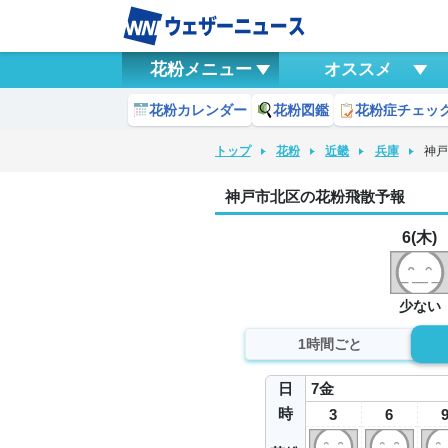
花粉メニュー
オススメ
花粉カレンダー
花粉図鑑
花粉症チェッ
トップ
花粉
近畿
兵庫
神
神戸市北区の花粉飛散予報
6(木)
少ない
1時間ごと
日
7
金
時
3
6