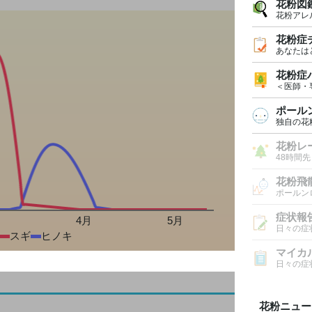
花粉図
花粉アレ
花粉症
あなたは
花粉症
＜医師・
ポール
独自の花
花粉レ
48時間
花粉飛
ポールン
症状報
月
4月
5月
日々の症
スギ
ヒノキ
マイカ
日々の症
花粉ニュー