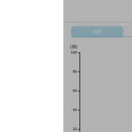
花粉
(個)
100
80
60
40
20