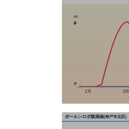
(量)
多
少
2月
3
ポールンロボ観測値
(神戸市北区)