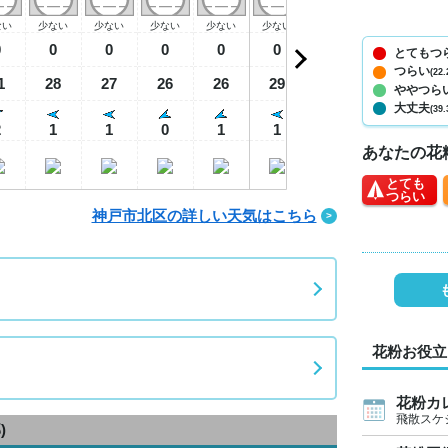
ない
少ない
少ない
少ない
少ない
少ない
少ない
少ない
少
0
0
0
0
0
0
0
0
とてもつ
つらい
(22.
1
28
27
26
26
29
32
34
2
ややつら
大丈夫
(39.
2
1
1
0
1
1
2
1
あなたの花
とても
つらい
神戸市北区の詳しい天気はこちら
花粉お役立
花粉カ
飛散スケ
)