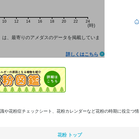
10
12
14
16
18
20
22
24
(時)
」は、最寄りのアメダス
のデータを掲載していま
詳しくはこちら
識や花粉症チェックシート、花粉カレンダーなど花粉の時期に役立つ情
花粉 トップ