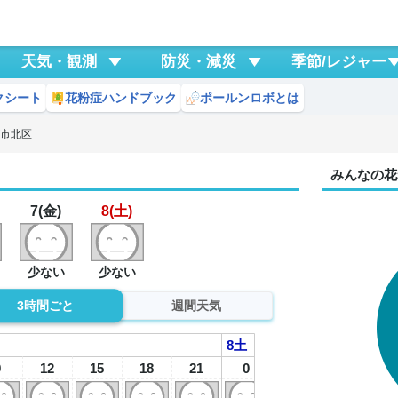
天気・観測
防災・減災
季節/レジャー
クシート
花粉症ハンドブック
ポールンロボとは
戸市北区
みんなの花
7(金)
8(土)
少ない
少ない
3時間ごと
週間天気
8
土
9
12
15
18
21
0
3
6