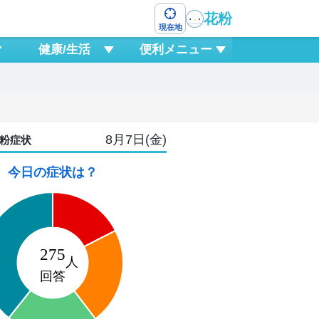
花粉
現在地
健康/生活
便利メニュー
8月7日(金)
粉症状
今日の症状は？
9
日
9
12
15
18
21
0
3
6