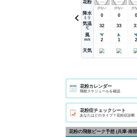
花粉
少ない
少ない
少
降水
0
0
ミリ
気温
32
33
3
℃
風
2
1
m/s
天気
花粉カレンダー
飛散スケジュールを確認
花粉症チェックシート
あなたはどのタイプ？花粉症診断
花粉の飛散ピーク予想
(兵庫-南部