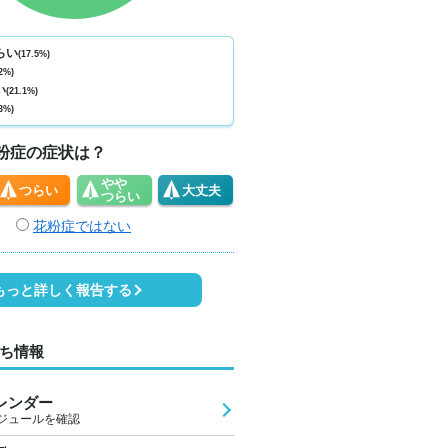
ない
少ない
少ない
少ない
少ない
少ない
少ない
少ない
少
0
0
0
0
0
0
0
0
らい
(17.5%)
2%)
9
27
27
26
25
28
30
31
2
い
(21.1%)
3%)
1
0
0
0
0
0
1
2
粉症の症状は？
やや
つらい
大丈夫
つらい
花粉症ではない
もっと詳しく報告する
ち情報
レンダー
ジュールを確認