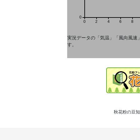
0
0
2
4
6
8
実況データの「気温」「風向風速
す。
秋花粉の豆知