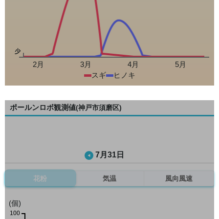
少
2月
3月
4月
5月
スギ
ヒノキ
ポールンロボ観測値
(神戸市須磨区)
7月31日
花粉
気温
風向風速
(個)
100