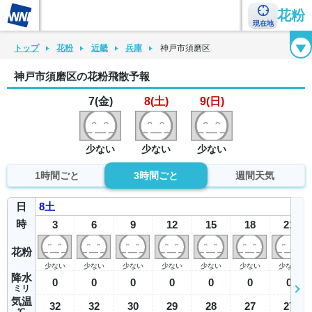
花粉
現在地
花粉カレンダー
花粉図鑑
花粉症チェックシート
花粉症ハンドブック
トップ
花粉
近畿
兵庫
神戸市須磨区
神戸市須磨区の花粉飛散予報
7(金)
8(土)
9(日)
少ない
少ない
少ない
1時間ごと
3時間ごと
週間天気
日
8
土
時
3
6
9
12
15
18
21
花粉
少ない
少ない
少ない
少ない
少ない
少ない
少ない
降水
0
0
0
0
0
0
0
ミリ
気温
32
32
30
29
28
27
27
℃