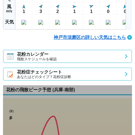
風
1
3
2
1
1
0
0
m/s
天気
神戸市須磨区の詳しい天気はこちら
花粉カレンダー
飛散スケジュールを確認
花粉症チェックシート
あなたはどのタイプ？花粉症診断
花粉の飛散ピーク予想
(兵庫-南部)
(量)
多