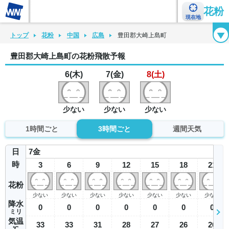
花粉
現在地
花粉カレンダー
花粉図鑑
花粉症チェックシート
花粉症ハンドブック
トップ
花粉
中国
広島
豊田郡大崎上島町
豊田郡大崎上島町の花粉飛散予報
6(木)
7(金)
8(土)
少ない
少ない
少ない
1時間ごと
3時間ごと
週間天気
日
7
金
時
3
6
9
12
15
18
21
花粉
少ない
少ない
少ない
少ない
少ない
少ない
少ない
降水
0
0
0
0
0
0
0
ミリ
気温
33
33
31
28
27
26
26
℃