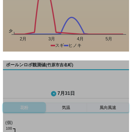
少
2月
3月
4月
5月
スギ
ヒノキ
ポールンロボ観測値
(竹原市吉名町)
7月31日
花粉
気温
風向風速
(個)
100