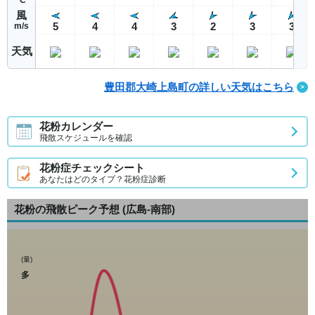
風
5
4
4
3
2
3
3
m/s
天気
豊田郡大崎上島町の詳しい天気はこちら
花粉カレンダー
飛散スケジュールを確認
花粉症チェックシート
あなたはどのタイプ？花粉症診断
花粉の飛散ピーク予想
(広島-南部)
(量)
多